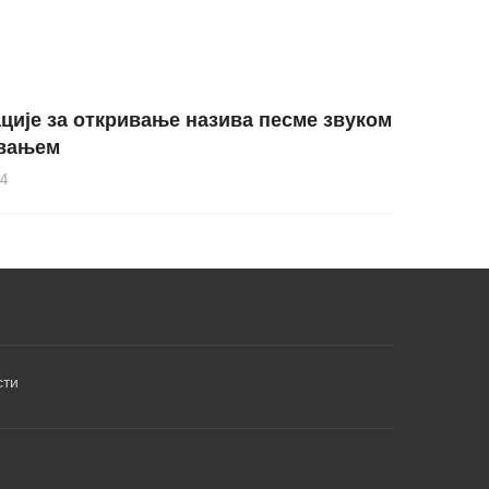
ције за откривање назива песме звуком
евањем
24
сти