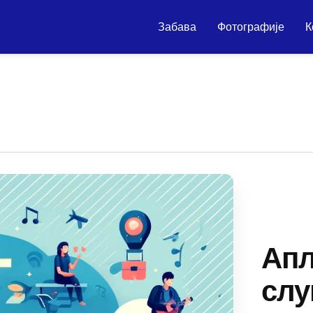
Забава
Фотографије
К
Апл
слу