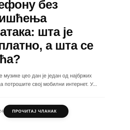
ефону без
ришћења
атака: шта је
платно, а шта се
ћа?
музике цео дан је један од најбржих
а потрошите свој мобилни интернет. У...
24
ПРОЧИТАЈ ЧЛАНАК