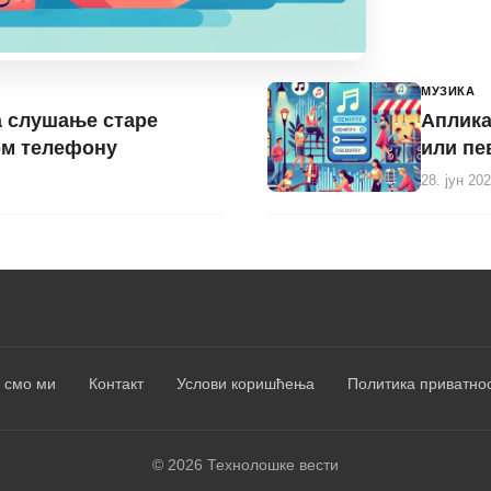
МУЗИКА
а слушање старе
Аплика
ом телефону
или п
28. јун 20
 смо ми
Контакт
Услови коришћења
Политика приватно
© 2026 Технолошке вести