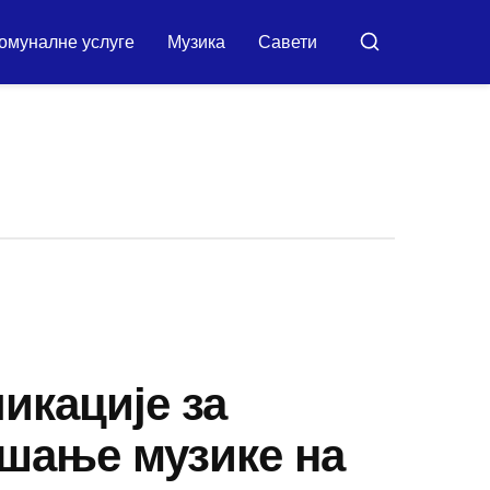
омуналне услуге
Музика
Савети
Претражи
икације за
шање музике на