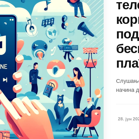
тел
ко
под
бес
пла
Слушање 
начина д
28. јун 20