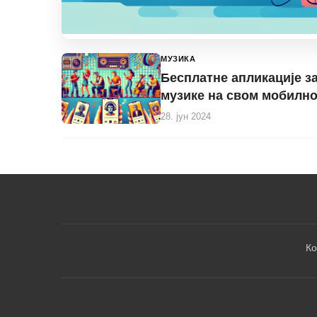
МУЗИКА
Бесплатне апликације з
музике на свом мобилн
28. јун 2024
Ко