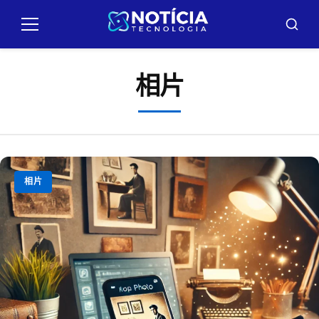
Pular
para
菜
布
o
单
斯
卡
conteúdo
尔
相片
相片