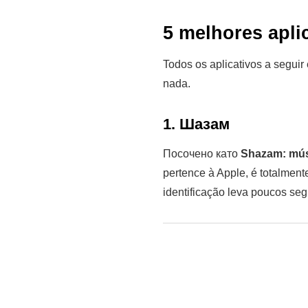
5 melhores apli
Todos os aplicativos a seguir
nada.
1. Шазам
Посочено като
Shazam: mús
pertence à Apple, é totalmente
identificação leva poucos s