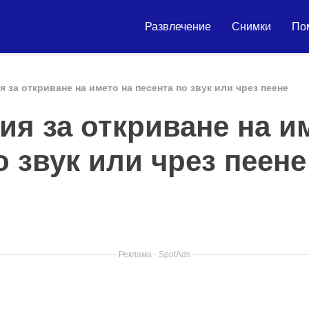
Развлечение
Снимки
По
 за откриване на името на песента по звук или чрез пеене
я за откриване на и
о звук или чрез пеене
Реклама - SpotAds