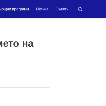
мощни програми
Музика
Съвети
Търсене
мето на