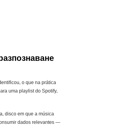
разпознаване
entificou, o que na prática
ra uma playlist do Spotify,
sta, disco em que a música
 consumir dados relevantes —