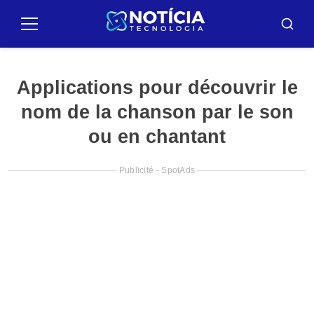
Pular
para
Menu
Reche
o
conteúdo
Applications pour découvrir le
nom de la chanson par le son
ou en chantant
Publicité - SpotAds