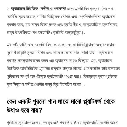
ও
অ্যামাজন মিউজিক: সঙ্গীত ও পডকাস্ট
এতে একটি বিনামূল্যের, বিজ্ঞাপন-
সমর্থিত স্তর রয়েছে যা থিম-ভিত্তিক স্টেশন এবং প্লেলিস্টগুলিতে অ্যাক্সেস
প্রদান করে, যার মধ্যে বিগত দশক এবং ব্রাজিলীয় ও আন্তর্জাতিক ক্লাসিকের
জন্য উৎসর্গীকৃত বেশ কয়েকটি প্লেলিস্ট অন্তর্ভুক্ত।.
এর কাঠামোটি বোঝা জরুরি: ফ্রি লেভেলে, কোনো নির্দিষ্ট ট্র্যাক বেছে নেওয়ার
সুযোগ ছাড়াই মূলত স্টেশন এবং শাফেল মোডে গান শোনা যায়। অ্যামাজন
প্রাইম সাবস্ক্রাইবারদের জন্য এর অ্যাক্সেস আরও বিস্তৃত, এবং অ্যামাজন
মিউজিক আনলিমিটেড প্ল্যানের মাধ্যমে উন্নত মানের ও অফলাইন ডাউনলোডের
সুবিধাসহ সম্পূর্ণ অন-ডিমান্ড ক্যাটালগটি পাওয়া যায়। বিনামূল্যে ব্যাকগ্রাউন্ডে
ক্লাসিক্যাল সঙ্গীত শোনার জন্য ফ্রি টিয়ারটিই যথেষ্ট।.
কেন একটি পুরনো গান মাঝে মাঝে প্ল্যাটফর্ম থেকে
উধাও হয়ে যায়?
পুরোনো ক্যাটালগগুলোর ক্ষেত্রে এটা প্রায়ই ঘটে: যে অ্যালবামটি আপনি আগে