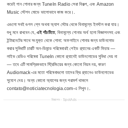
করেই গান শোনার জন্য TuneIn Radio সেরা বিকল্প, এবং Amazon
Music স্টেশন মোডে ভালোভাবে কাজ করে।.
এগুলো সবই গুগল প্লে অথবা অ্যাপ স্টোর থেকে বিনামূল্যে ইনস্টল করা যায়।
শুধু মনে রাখবেন যে,
এই পাঁচটিতে
, বিনামূল্যে শোনার অর্থ হলো বিজ্ঞাপনসহ এবং
ইন্টারনেটের সাথে সংযুক্ত থেকে শোনা: অফলাইনে শোনার জন্য ডাউনলোড
করার সুবিধাটি চারটি অন-ডিমান্ড পরিষেবারই পেইড প্ল্যানের একটি ফিচার —
লাইভ রেডিও পরিষেবা TuneIn কোনো প্ল্যানেই ডাউনলোডের সুবিধা দেয় না
— তবে এটি সামগ্রিকভাবে স্ট্রিমিংয়ের জন্য কোনো নিয়ম নয়, কারণ
Audiomack-এর মতো পরিষেবাগুলো তাদের ফ্রি প্ল্যানেও ডাউনলোডের
সুযোগ দেয়। অন্য কোনো অ্যাপের জন্য পরামর্শ থাকলে
contato@noticiatecnologia.com-
এ লিখুন।.
বিজ্ঞাপন - SpotAds