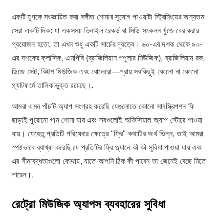
একটি যুগকে সংজ্ঞায়িত করা সঙ্গীত শোনার সুযোগ পাওয়াটা স্ট্রিমিংয়ের অন্যতম
সেরা একটি দিক: যা একসময় ভিনাইল রেকর্ড বা সিডি সংকলন খুঁজে বের করার
প্রয়োজন হতো, তা এখন শুধু একটি সার্চের দূরত্বে। ৬০-এর দশক থেকে ৯০-
এর দশকের ক্লাসিক, এমপিবি (ব্রাজিলিয়ান পপুলার মিউজিক), ব্রাজিলিয়ান রক,
ডিজে সেট, কিটশ মিউজিক এবং বোলেরো—প্রায় সবকিছুই কোনো না কোনো
প্ল্যাটফর্মে তালিকাভুক্ত রয়েছে।.
আমরা এমন পাঁচটি অ্যাপ সংগ্রহ করেছি যেগুলোতে কোনো সাবস্ক্রিপশন ফি
ছাড়াই পুরোনো গান শোনা যায় এবং সবগুলোই অফিসিয়াল অ্যাপ স্টোরে পাওয়া
যায়। যেহেতু প্রতিটি পরিষেবার ক্ষেত্রে "ফ্রি" কথাটির অর্থ ভিন্ন, তাই আমরা
স্পষ্টভাবে ব্যাখ্যা করেছি যে প্রতিটির ফ্রি প্ল্যানে কী কী সুবিধা পাওয়া যায় এবং
এর সীমাবদ্ধতাগুলো কোথায়, যাতে আপনি ঠিক কী পাবেন তা জেনেই বেছে নিতে
পারেন।.
রেট্রো মিউজিক অ্যাপস ব্যবহারের সুবিধা