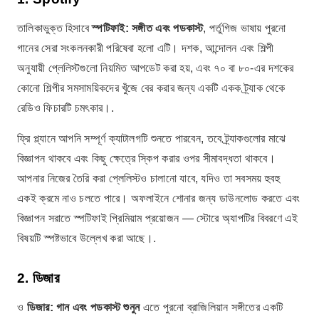
তালিকাভুক্ত হিসাবে
স্পটিফাই: সঙ্গীত এবং পডকাস্ট
, পর্তুগিজ ভাষায় পুরনো
গানের সেরা সংকলনকারী পরিষেবা হলো এটি। দশক, আন্দোলন এবং শিল্পী
অনুযায়ী প্লেলিস্টগুলো নিয়মিত আপডেট করা হয়, এবং ৭০ বা ৮০-এর দশকের
কোনো শিল্পীর সমসাময়িকদের খুঁজে বের করার জন্য একটি একক ট্র্যাক থেকে
রেডিও ফিচারটি চমৎকার।.
ফ্রি প্ল্যানে আপনি সম্পূর্ণ ক্যাটালগটি শুনতে পারবেন, তবে ট্র্যাকগুলোর মাঝে
বিজ্ঞাপন থাকবে এবং কিছু ক্ষেত্রে স্কিপ করার ওপর সীমাবদ্ধতা থাকবে।
আপনার নিজের তৈরি করা প্লেলিস্টও চালানো যাবে, যদিও তা সবসময় হুবহু
একই ক্রমে নাও চলতে পারে। অফলাইনে শোনার জন্য ডাউনলোড করতে এবং
বিজ্ঞাপন সরাতে স্পটিফাই প্রিমিয়াম প্রয়োজন — স্টোরে অ্যাপটির বিবরণে এই
বিষয়টি স্পষ্টভাবে উল্লেখ করা আছে।.
2. ডিজার
ও
ডিজার: গান এবং পডকাস্ট শুনুন
এতে পুরনো ব্রাজিলিয়ান সঙ্গীতের একটি