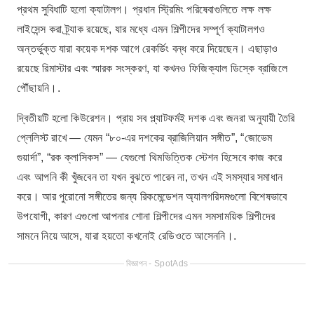
প্রথম সুবিধাটি হলো ক্যাটালগ। প্রধান স্ট্রিমিং পরিষেবাগুলিতে লক্ষ লক্ষ
লাইসেন্স করা ট্র্যাক রয়েছে, যার মধ্যে এমন শিল্পীদের সম্পূর্ণ ক্যাটালগও
অন্তর্ভুক্ত যারা কয়েক দশক আগে রেকর্ডিং বন্ধ করে দিয়েছেন। এছাড়াও
রয়েছে রিমাস্টার এবং স্মারক সংস্করণ, যা কখনও ফিজিক্যাল ডিস্কে ব্রাজিলে
পৌঁছায়নি।.
দ্বিতীয়টি হলো কিউরেশন। প্রায় সব প্ল্যাটফর্মই দশক এবং জনরা অনুযায়ী তৈরি
প্লেলিস্ট রাখে — যেমন “৮০-এর দশকের ব্রাজিলিয়ান সঙ্গীত”, “জোভেম
গুয়ার্দা”, “রক ক্লাসিকস” — যেগুলো থিমভিত্তিক স্টেশন হিসেবে কাজ করে
এবং আপনি কী খুঁজবেন তা যখন বুঝতে পারেন না, তখন এই সমস্যার সমাধান
করে। আর পুরোনো সঙ্গীতের জন্য রিকমেন্ডেশন অ্যালগরিদমগুলো বিশেষভাবে
উপযোগী, কারণ এগুলো আপনার শোনা শিল্পীদের এমন সমসাময়িক শিল্পীদের
সামনে নিয়ে আসে, যারা হয়তো কখনোই রেডিওতে আসেননি।.
বিজ্ঞাপন - SpotAds