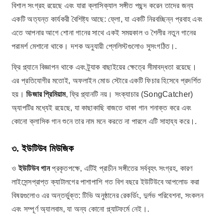
বিশাল সংগ্রহ রয়েছে এবং যারা ক্লাসিক্যাল সঙ্গীত পছন্দ করেন তাদের জন্য
একটি অত্যন্ত কার্যকরী বৈশিষ্ট্য আছে: ফ্লো, যা একটি নিরবচ্ছিন্ন প্রবাহ এবং
এতে আপনার আগে শোনা গানের সাথে একই সময়কাল ও শৈলীর নতুন গানের
পরামর্শ মেশানো থাকে। দশক অনুযায়ী প্লেলিস্টগুলোও সুসংগঠিত।.
ফ্রি প্ল্যানে বিজ্ঞাপন থাকে এবং ট্র্যাক বাছাইয়ের ক্ষেত্রে সীমাবদ্ধতা রয়েছে।
এর প্রতিযোগীর মতোই, অফলাইন মোড স্টোরে একটি ফিচার হিসেবে প্রদর্শিত
হয়।
ডিজার প্রিমিয়াম
, ফ্রি প্ল্যানটি নয়। সংক্যাচার (SongCatcher)
অ্যাপটির মধ্যেই রয়েছে, যা কাছাকাছি বাজতে থাকা গান শনাক্ত করে এবং
কোনো ক্লাসিক গান শুনে তার নাম মনে করতে না পারলে এটি সাহায্য করে।.
৩. ইউটিউব মিউজিক
ও
ইউটিউব গান
প্রকৃতপক্ষে, এটিই প্রাচীন সঙ্গীতের সর্ববৃহৎ সংগ্রহ, কারণ
লাইসেন্সপ্রাপ্ত ক্যাটালগের পাশাপাশি গত বিশ বছরে ইউটিউবে আপলোড করা
বিষয়গুলোও এর অন্তর্ভুক্ত: টিভি অনুষ্ঠানের রেকর্ডিং, দুর্লভ পরিবেশনা, সংকলন
এবং সম্পূর্ণ অ্যালবাম, যা অন্য কোনো প্ল্যাটফর্মে নেই।.