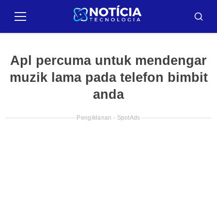
Pular
para
Menu
Busca
o
conteúdo
Apl percuma untuk mendengar
muzik lama pada telefon bimbit
anda
Pengiklanan - SpotAds