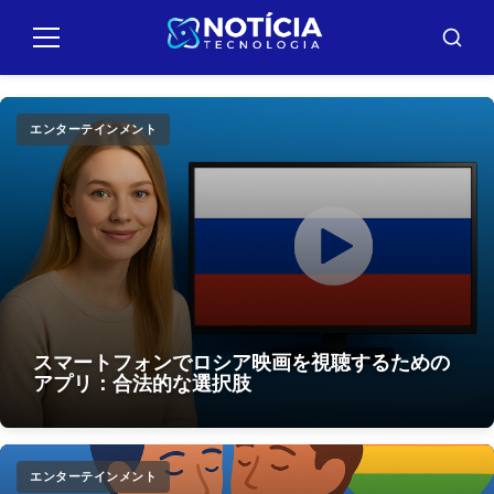
Pular
para
メ
バ
ニ
ス
o
ュ
カ
conteúdo
ー
ー
エンターテインメント
スマートフォンでロシア映画を視聴するための
アプリ：合法的な選択肢
エンターテインメント