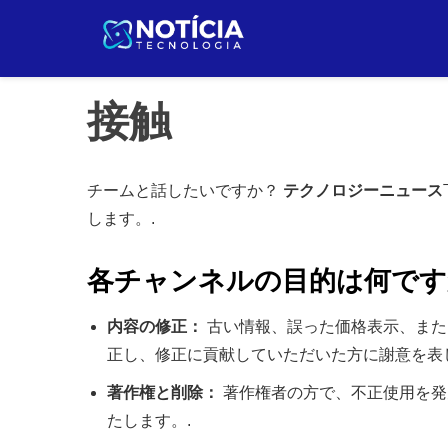
Pular
para
o
conteúdo
接触
チームと話したいですか？
テクノロジーニュース
します。.
各チャンネルの目的は何です
内容の修正：
古い情報、誤った価格表示、また
正し、修正に貢献していただいた方に謝意を表
著作権と削除：
著作権者の方で、不正使用を発
たします。.