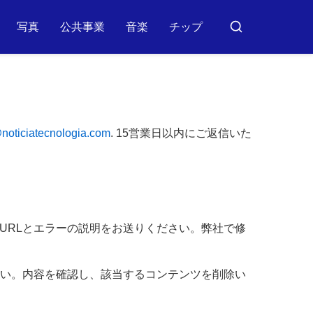
写真
公共事業
音楽
チップ
バ
ス
カ
ー
noticiatecnologia.com
. 15営業日以内にご返信いた
URLとエラーの説明をお送りください。弊社で修
さい。内容を確認し、該当するコンテンツを削除い