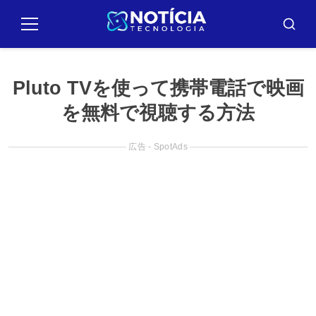
Pular
para
メ
バ
ニ
ス
o
ュ
カ
conteúdo
ー
ー
Pluto TVを使って携帯電話で映画
を無料で視聴する方法
広告 - SpotAds