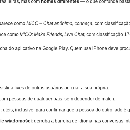
rasileiras, mas com
nomes diferentes
— o que confunde basta
parece como
MICO – Chat anônimo, conheça
, com classificaçã
ece como
MICO: Make Friends, Live Chat
, com classificação 17
ficha do aplicativo na Google Play. Quem usa iPhone deve proc
ssistir a lives de outros usuários ou criar a sua própria.
 com pessoas de qualquer país, sem depender de match.
o
: úteis, inclusive, para confirmar que a pessoa do outro lado é 
ie wiadomości
: derruba a barreira de idioma nas conversas in