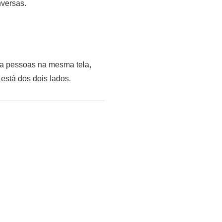
nversas.
oca pessoas na mesma tela,
stá dos dois lados.