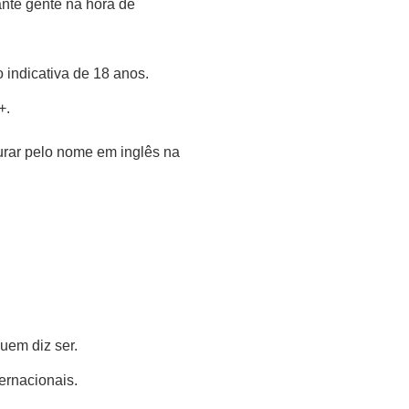
nte gente na hora de
o indicativa de 18 anos.
+.
urar pelo nome em inglês na
quem diz ser.
ternacionais.