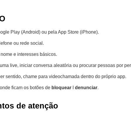
CO
oogle Play (Android) ou pela App Store (iPhone).
lefone ou rede social.
, nome e interesses básicos.
uma live, iniciar conversa aleatória ou procurar pessoas por per
izer sentido, chame para videochamada dentro do próprio app.
e onde ficam os botões de
bloquear
I
denunciar
.
ntos de atenção