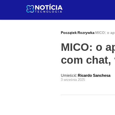
Pular
para
o
conteúdo
Początek
Rozrywka
MICO: o apl
/
/
MICO: o ap
com chat, 
Umieścić
Ricardo Sanchesa
3 września 2025