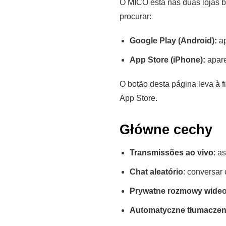
O MICO está nas duas lojas b
procurar:
Google Play (Android):
a
App Store (iPhone):
apar
O botão desta página leva à 
App Store.
Główne cechy
Transmissões ao vivo
: a
Chat aleatório
: conversar
Prywatne rozmowy wide
Automatyczne tłumaczen