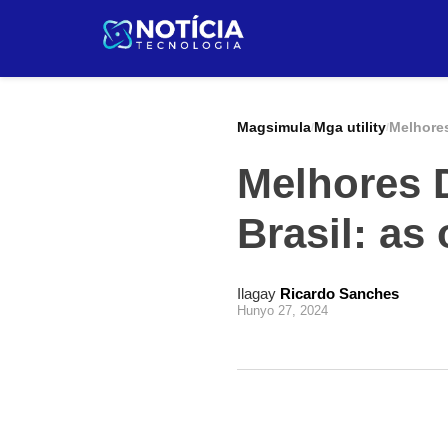
Pular
para
o
conteúdo
Magsimula
Mga utility
Melhores
/
/
Melhores 
Brasil: as
Ilagay
Ricardo Sanches
Hunyo 27, 2024