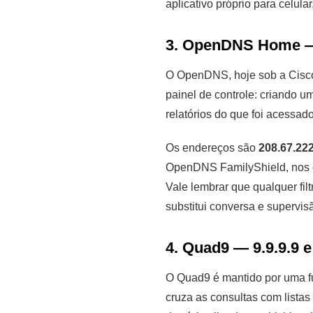
aplicativo próprio para celula
3. OpenDNS Home — 
O OpenDNS, hoje sob a Cisco,
painel de controle: criando u
relatórios do que foi acessad
Os endereços são
208.67.22
OpenDNS FamilyShield, nos
Vale lembrar que qualquer fi
substitui conversa e supervis
4. Quad9 — 9.9.9.9 e
O Quad9 é mantido por uma fu
cruza as consultas com lista