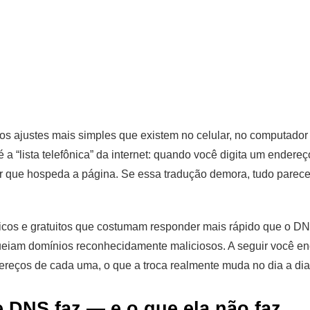
os ajustes mais simples que existem no celular, no computador
a “lista telefônica” da internet: quando você digita um endereç
or que hospeda a página. Se essa tradução demora, tudo pare
icos e gratuitos que costumam responder mais rápido que o DN
ueiam domínios reconhecidamente maliciosos. A seguir você en
ereços de cada uma, o que a troca realmente muda no dia a dia 
e DNS faz — e o que ela não faz