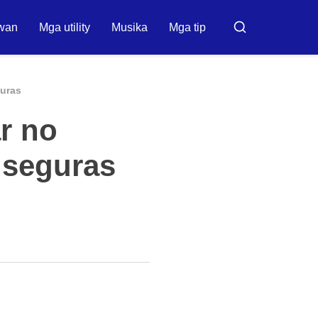
wan
Mga utility
Musika
Mga tip
Buscar
guras
r no
 seguras