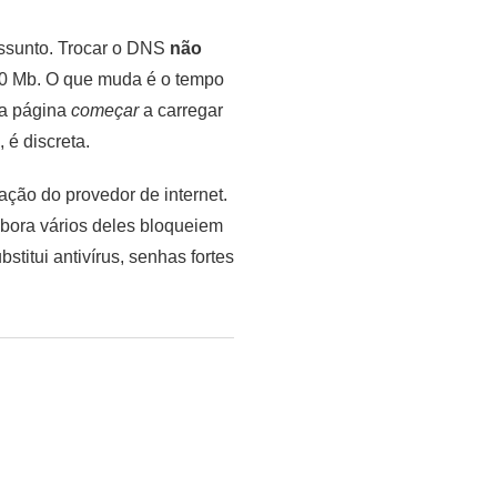
 assunto. Trocar o DNS
não
00 Mb. O que muda é o tempo
 a página
começar
a carregar
é discreta.
ção do provedor de internet.
mbora vários deles bloqueiem
itui antivírus, senhas fortes