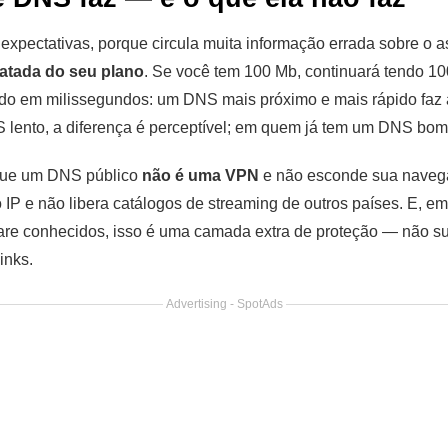
as expectativas, porque circula muita informação errada sobre o
atada do seu plano
. Se você tem 100 Mb, continuará tendo 1
do em milissegundos: um DNS mais próximo e mais rápido faz
ento, a diferença é perceptível; em quem já tem um DNS bom, 
que um DNS público
não é uma VPN
e não esconde sua navega
IP e não libera catálogos de streaming de outros países. E, e
re conhecidos, isso é uma camada extra de proteção — não subst
inks.
Advertising - SpotAds