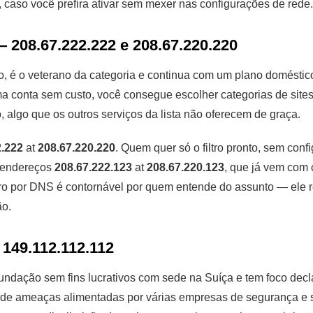
r, caso você prefira ativar sem mexer nas configurações de rede.
208.67.222.222 e 208.67.220.220
 é o veterano da categoria e continua com um plano doméstico g
ma conta sem custo, você consegue escolher categorias de sites
o, algo que os outros serviços da lista não oferecem de graça.
2.222
at
208.67.220.220
. Quem quer só o filtro pronto, sem conf
 endereços
208.67.222.123
at
208.67.220.123
, que já vem com
ltro por DNS é contornável por quem entende do assunto — ele 
ão.
 149.112.112.112
ndação sem fins lucrativos com sede na Suíça e tem foco dec
s de ameaças alimentadas por várias empresas de segurança e