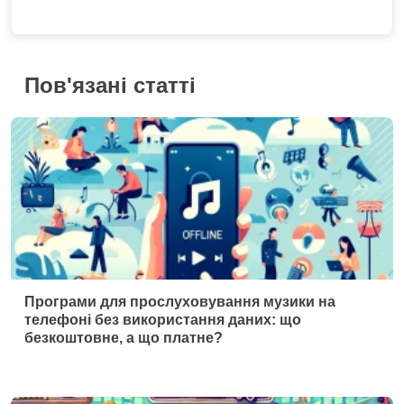
Пов'язані статті
Програми для прослуховування музики на
телефоні без використання даних: що
безкоштовне, а що платне?