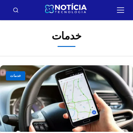
ولار
ارا
قائمة
بحث
طعام
و
ونتودو
خدمات
خدمات