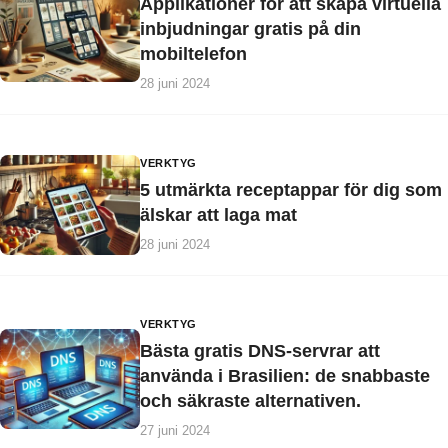
Applikationer för att skapa virtuella
inbjudningar gratis på din
mobiltelefon
28 juni 2024
VERKTYG
5 utmärkta receptappar för dig som
älskar att laga mat
28 juni 2024
VERKTYG
Bästa gratis DNS-servrar att
använda i Brasilien: de snabbaste
och säkraste alternativen.
27 juni 2024