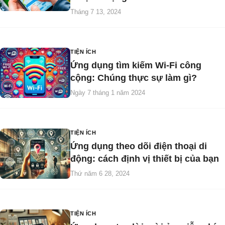
Tháng 7 13, 2024
TIỆN ÍCH
Ứng dụng tìm kiếm Wi-Fi công
cộng: Chúng thực sự làm gì?
Ngày 7 tháng 1 năm 2024
TIỆN ÍCH
Ứng dụng theo dõi điện thoại di
động: cách định vị thiết bị của bạn
Thứ năm 6 28, 2024
TIỆN ÍCH