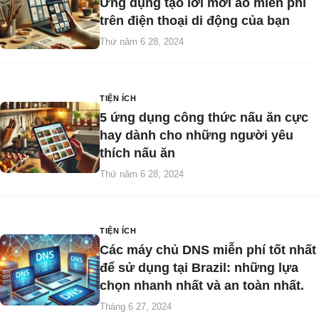
Ứng dụng tạo lời mời ảo miễn phí
trên điện thoại di động của bạn
Thứ năm 6 28, 2024
TIỆN ÍCH
5 ứng dụng công thức nấu ăn cực
hay dành cho những người yêu
thích nấu ăn
Thứ năm 6 28, 2024
TIỆN ÍCH
Các máy chủ DNS miễn phí tốt nhất
để sử dụng tại Brazil: những lựa
chọn nhanh nhất và an toàn nhất.
Tháng 6 27, 2024