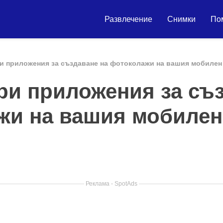
Развлечение
Снимки
По
ри приложения за създаване на фотоколажи на вашия мобилен
ри приложения за съ
жи на вашия мобилен
Реклама - SpotAds