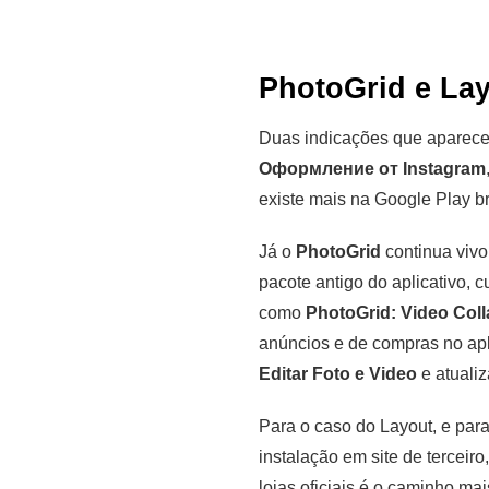
PhotoGrid e La
Duas indicações que aparecem
Оформление от Instagram
existe mais na Google Play br
Já o
PhotoGrid
continua vivo
pacote antigo do aplicativo, c
como
PhotoGrid: Video Col
anúncios e de compras no apl
Editar Foto e Video
e atualiz
Para o caso do Layout, e para
instalação em site de terceir
lojas oficiais é o caminho m