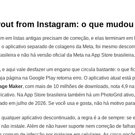
yout from Instagram: o que mudou
 em listas antigas precisam de correção, e elas terminam em l
, o aplicativo separado de colagens da Meta, foi mesmo descont
asileira e não há versão oficial da Meta na App Store brasileira
, e aqui vale desfazer um engano que circula bastante: o que fic
uja página na Google Play retorna erro. O aplicativo atual está 
lage Maker
, com mais de 10 milhões de downloads, nota 4,9 na l
icativo. Na App Store brasileira também há um PhotoGrid ativ
ado em julho de 2026. Se você usa e gosta, não há motivo para 
 qualquer aplicativo descontinuado, a regra é a de sempre: se 
o, não instale. Além de não haver suporte nem correção de falhas
ais comum de infecção por malware em celulares. As cinco opçõ