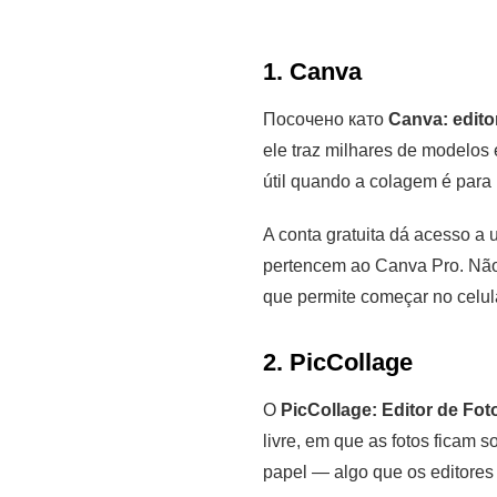
1. Canva
Посочено като
Canva: edito
ele traz milhares de modelos
útil quando a colagem é para
A conta gratuita dá acesso a
pertencem ao Canva Pro. Não 
que permite começar no celul
2. PicCollage
О
PicCollage: Editor de Fot
livre, em que as fotos ficam 
papel — algo que os editores