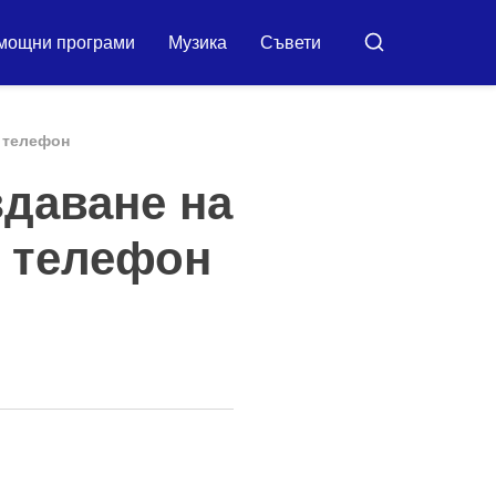
мощни програми
Музика
Съвети
Търсене
 телефон
здаване на
 телефон