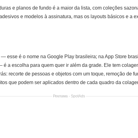
duras e planos de fundo é a maior da lista, com coleções sazona
 adesivos e modelos à assinatura, mas os layouts básicos e a
— esse é o nome na Google Play brasileira; na App Store bras
 é a escolha para quem quer ir além da grade. Ele tem colagen
r trás: recorte de pessoas e objetos com um toque, remoção de f
itos que podem ser aplicados dentro de cada quadro da colage
Реклама - SpotAds