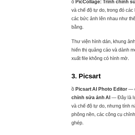
ồ
PicCollage: Trình chỉnh s
và chế độ tự do, trong đó các
các bức ảnh lên nhau như thể
bằng.
Thư viện hình dán, khung ảnh
hiển thị quảng cáo và dành m
xuất file không có hình mờ.
3. Picsart
ồ
Picsart AI Photo Editor
— đ
chỉnh sửa ảnh AI
— Đây là l
và chế độ tự do, nhưng tính n
phông nền, các công cụ chỉnh
ghép.