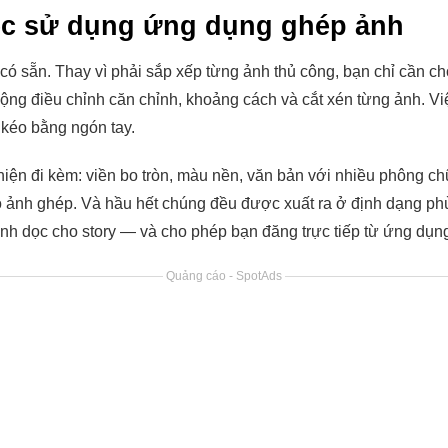
ệc sử dụng ứng dụng ghép ảnh
có sẵn. Thay vì phải sắp xếp từng ảnh thủ công, bạn chỉ cần c
động điều chỉnh căn chỉnh, khoảng cách và cắt xén từng ảnh. V
 kéo bằng ngón tay.
thiện đi kèm: viền bo tròn, màu nền, văn bản với nhiều phông c
ộ ảnh ghép. Và hầu hết chúng đều được xuất ra ở định dạng ph
ình dọc cho story — và cho phép bạn đăng trực tiếp từ ứng dụn
Quảng cáo - SpotAds