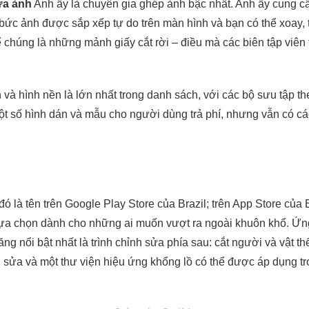
ửa ảnh
Anh ấy là chuyên gia ghép ảnh bậc nhất. Anh ấy cung cấ
 bức ảnh được sắp xếp tự do trên màn hình và bạn có thể xoay,
 chúng là những mảnh giấy cắt rời – điều mà các biên tập viên
 và hình nền là lớn nhất trong danh sách, với các bộ sưu tập t
ột số hình dán và mẫu cho người dùng trả phí, nhưng vẫn có c
ó là tên trên Google Play Store của Brazil; trên App Store của Br
ựa chọn dành cho những ai muốn vượt ra ngoài khuôn khổ. Ứn
ăng nổi bật nhất là trình chỉnh sửa phía sau: cắt người và vật t
 sửa và một thư viện hiệu ứng khổng lồ có thể được áp dụng t