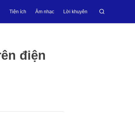
h
Tiện ích
Âm nhạc
Lời khuyên
Tìm
kiếm
rên điện