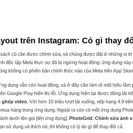
yout trên Instagram: Có gì thay đ
 sách cũ cần được chỉnh sửa, và chúng được đặt ở những vị tr
h độc lập Meta thực sự đã bị ngừng hoạt động: ứng dụng này 
ũng không có phiên bản chính thức nào của Meta trên App Store
ng dụng vẫn còn hoạt động, và ở đây cần làm rõ một hiểu lầm p
rên Google Play hiển thị lỗi. Ứng dụng hiện tại được đăng tải tr
h ghép video
, Với hơn 10 triệu lượt tải xuống, xếp hạng 4.9 tr
 mua hàng trong ứng dụng. Ngoài ra còn có một ứng dụng Phot
hành dưới tên gọi [tên ứng dụng].
PhotoGrid: Chỉnh sửa ảnh v
 sử dụng và thích nó, thì không có lý do gì để thay đổi cả.