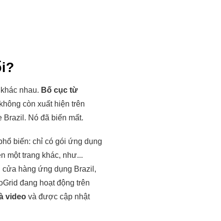
ổi?
í khác nhau.
Bố cục từ
không còn xuất hiện trên
 Brazil. Nó đã biến mất.
hổ biến: chỉ có gói ứng dụng
ên một trang khác, như...
ên cửa hàng ứng dụng Brazil,
oGrid đang hoạt động trên
à video
và được cập nhật