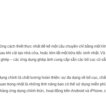
ững cách thiết thực nhất để kể một câu chuyện chỉ bằng một hì
sau khi cải tạo nhà cửa, hoặc tóm tắt một bữa tiệc sinh nhật. Và
nh ghép – các ứng dụng ghép ảnh cung cấp sẵn các bố cục có sẵn
dụng chính là chất lượng hoàn thiện: sự đa dạng về bố cục, ch
à quan trọng nhất là những tính năng bạn có thể sử dụng miễn ph
 hàng ứng dụng chính thức, hoạt động trên Android và iPhone,