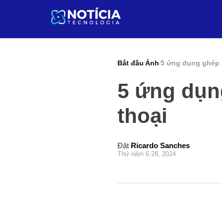
Pular
para
o
conteúdo
Bắt đầu
Ảnh
5 ứng dụng ghép ả
/
/
5 ứng dụn
thoại
Đặt
Ricardo Sanches
Thứ năm 6 28, 2024