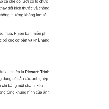
p cả chế độ lưới có tổ chức
 thay đổi kích thước và chồng
 thông thường không làm tốt
heo mùa. Phiên bản miễn phí
ác bố cục cơ bản và khả năng
azil thì tên là
Picsart: Trình
g dụng có sẵn các ảnh ghép
hể chỉ bằng một chạm, xóa
rong từng khung hình của ảnh