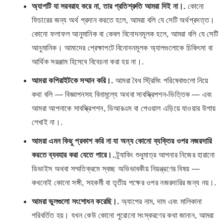
অ্যাপটি যা সরবরাহ করে না, তার প্রতিশ্রুতি আমরা দিই না।.
কোনো
ফিচারের জন্য অর্থ প্রদান করতে হলে, আমরা বলি যে সেটি অর্থপ্রদত্ত।
কোনো ফলাফল আনুমানিক বা কেবল বিনোদনমূলক হলে, আমরা বলি যে সেটি
আনুমানিক। আমাদের প্রেক্ষাপটে বিনোদনমূলক অ্যাপগুলোকে চিকিৎসা বা
আর্থিক সরঞ্জাম হিসেবে বিবেচনা করা হয় না।.
আমরা কপিরাইটকে সম্মান করি।.
আমরা বৈধ স্ট্রিমিং পরিষেবাগুলো নিয়ে
কথা বলি — বিজ্ঞাপনসহ বিনামূল্যে অথবা সাবস্ক্রিপশন-ভিত্তিক — এবং
আমরা আপনাকে সাবস্ক্রিপশন, ডিআরএম বা পেওয়াল এড়িয়ে যাওয়ার উপায়
শেখাই না।.
আমরা এমন কিছু প্রকাশ করি না যা অন্য কোনো ব্যক্তির ওপর নজরদারি
করতে ব্যবহার করা যেতে পারে।.
ট্র্যাকিং শুধুমাত্র আপনার নিজের হারানো
ডিভাইস অথবা সম্মতিক্রমে স্বচ্ছ অভিভাবকীয় নিয়ন্ত্রণের বিষয় —
কখনোই কোনো সঙ্গী, সহকর্মী বা তৃতীয় পক্ষের ওপর নজরদারির জন্য নয়।.
আমরা ভুলগুলো সংশোধন করেছি।.
অ্যাপের নাম, দাম এবং মালিকানা
পরিবর্তিত হয়। যখন কেউ কোনো পুরোনো সংস্করণের কথা জানান, আমরা