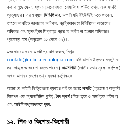
করা বা মুছে ফেলা, স্থানান্তরযোগ্যতা, শেয়ারিং সম্পর্কিত তথ্য, এবং সম্মতি
প্রত্যাহার। এর মাধ্যমে
জিডিপিআর
, আপনি যদি ইইউ/ইইএ-তে থাকেন,
তাহলে আপত্তি জানানোর অধিকার, প্রক্রিয়াকরণে বিধিনিষেধ আরোপের
অধিকার এবং স্বয়ংক্রিয় সিদ্ধান্ত গ্রহণের অধীন না হওয়ার অধিকারও
প্রযোজ্য হবে (অনুচ্ছেদ ১৫ থেকে ২২)।.
এগুলোর যেকোনো একটি প্রয়োগ করতে, লিখুন
contato@noticiatecnologia.com
. যদি আপনি উত্তরে সন্তুষ্ট না
হন, তাহলে অভিযোগ করতে পারেন।
এএনপিডি
(জাতীয় তথ্য সুরক্ষা কর্তৃপক্ষ)
অথবা আপনার দেশের তথ্য সুরক্ষা কর্তৃপক্ষকে।.
আমরা যে আইনি ভিত্তিগুলো ব্যবহার করি তা হলো:
সম্মতি
(প্রয়োজন অনুযায়ী
বিজ্ঞাপন এবং অ্যানালিটিক্স কুকি),
বৈধ স্বার্থ
(নিরাপত্তা ও সামগ্রিক পরিমাপ)
এবং
আইনি বাধ্যবাধকতা পূরণ
.
১২. শিশু ও কিশোর-কিশোরী