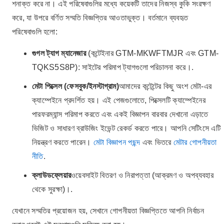
শনাক্ত করে না। এই পরিষেবাগুলির মধ্যে কয়েকটি তাদের নিজস্ব কুকি সংরক্ষণ
করে, যা উপরে বর্ণিত সম্মতি বিজ্ঞপ্তির আওতাভুক্ত। বর্তমানে ব্যবহৃত
পরিষেবাগুলি হলো:
গুগল ট্যাগ ম্যানেজার
(কন্টেইনার GTM-MKWFTMJR এবং GTM-
TQKS5S8P): সাইটের পরিমাপ ট্যাগগুলো পরিচালনা করে।.
মেটা পিক্সেল (ফেসবুক/ইনস্টাগ্রাম)
আমাদের কন্টেন্টের কিছু অংশ মেটা-এর
ক্যাম্পেইনে প্রদর্শিত হয়। এই পেজগুলোতে, পিক্সেলটি ক্যাম্পেইনের
পারফরম্যান্স পরিমাপ করতে এবং একই বিজ্ঞাপন বারবার দেখানো এড়াতে
ভিজিট ও সাধারণ ব্রাউজিং ইভেন্ট রেকর্ড করতে পারে। আপনি সেটিংসে এটি
নিয়ন্ত্রণ করতে পারেন।
মেটা বিজ্ঞাপন পছন্দ
এবং ভিতরে
মেটার গোপনীয়তা
নীতি
.
ক্লাউডফ্লেয়ার
ওয়েবসাইট বিতরণ ও নিরাপত্তা (আক্রমণ ও অপব্যবহার
থেকে সুরক্ষা)।.
যেখানে সম্মতির প্রয়োজন হয়, সেখানে গোপনীয়তা বিজ্ঞপ্তিতে আপনি নির্বাচন