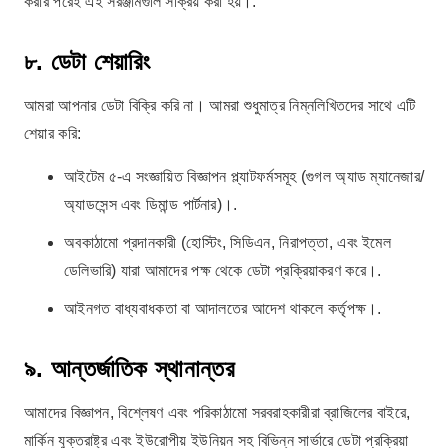
করার পরেই এই সরঞ্জামগুলি সক্রিয় করা হয়।.
৮. ডেটা শেয়ারিং
আমরা আপনার ডেটা বিক্রি করি না। আমরা শুধুমাত্র নিম্নলিখিতদের সাথে এটি
শেয়ার করি:
আইটেম ৫-এ সংজ্ঞায়িত বিজ্ঞাপন প্ল্যাটফর্মসমূহ (গুগল অ্যাড ম্যানেজার/
অ্যাডসেন্স এবং ডিমান্ড পার্টনার)।.
অবকাঠামো প্রদানকারী (হোস্টিং, সিডিএন, নিরাপত্তা, এবং ইমেল
ডেলিভারি) যারা আমাদের পক্ষ থেকে ডেটা প্রক্রিয়াকরণ করে।.
আইনগত বাধ্যবাধকতা বা আদালতের আদেশ থাকলে কর্তৃপক্ষ।.
৯. আন্তর্জাতিক স্থানান্তর
আমাদের বিজ্ঞাপন, বিশ্লেষণ এবং পরিকাঠামো সরবরাহকারীরা ব্রাজিলের বাইরে,
মার্কিন যুক্তরাষ্ট্র এবং ইউরোপীয় ইউনিয়ন সহ বিভিন্ন সার্ভারে ডেটা প্রক্রিয়া