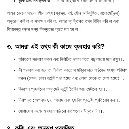
কুকি এবং শনাক্তকারী
— ৪ নং আইটেমে বিস্তারিত বর্ণিত আছে।.
আমরা কোনো সংবেদনশীল তথ্য (স্বাস্থ্য, ধর্ম, যৌন অভিমুখিতা, বায়োমেট্রিক্স)
অনুরোধ করি না বা সংরক্ষণ করি না, আমরা ব্যক্তিগত তথ্য বিক্রি করি না এবং
বিষয়বস্তু পড়ার জন্য নিবন্ধনের প্রয়োজন হয় না।.
৩. আমরা এই তথ্য কী কাজে ব্যবহার করি?
পৃষ্ঠাগুলো সরবরাহ করুন এবং নির্বাচিত ভাষার মতো পছন্দগুলো মনে রাখুন।.
কী প্রকাশ করা হবে তা নির্ধারণ করতে সামগ্রিকভাবে পাঠকের সংখ্যা পরিমাপ
করুন (যেমন, কোন কন্টেন্ট পড়া হচ্ছে এবং কোথা থেকে তা দেখা হচ্ছে)।.
বিজ্ঞাপন প্রদর্শনের মাধ্যমেই কন্টেন্ট তৈরির খরচ মেটানো হয়।.
নিরাপত্তা: অপব্যবহার, স্প্যাম এবং হ্যাকিং প্রচেষ্টা প্রতিরোধ করা।.
যোগাযোগ ফর্মের মাধ্যমে পাঠানো বার্তাগুলোর উত্তর দিন।.
৪. কুকি এবং অনুরূপ প্রযুক্তি