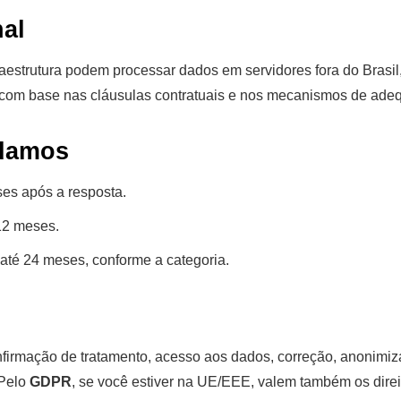
nal
raestrutura podem processar dados em servidores fora do Brasil
e com base nas cláusulas contratuais e nos mecanismos de ad
rdamos
ses após a resposta.
12 meses.
até 24 meses, conforme a categoria.
firmação de tratamento, acesso aos dados, correção, anonimiz
 Pelo
GDPR
, se você estiver na UE/EEE, valem também os direi