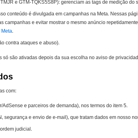
MJR e GTM-TQKS5S8P): gerenciam as tags de medição do si
osso conteúdo é divulgada em campanhas na Meta. Nessas páginas
as campanhas e evitar mostrar o mesmo anúncio repetidamente.
a Meta
.
ção contra ataques e abuso).
 só são ativadas depois da sua escolha no aviso de privacidad
dos
as com:
/AdSense e parceiros de demanda), nos termos do item 5.
, segurança e envio de e-mail), que tratam dados em nosso n
ordem judicial.