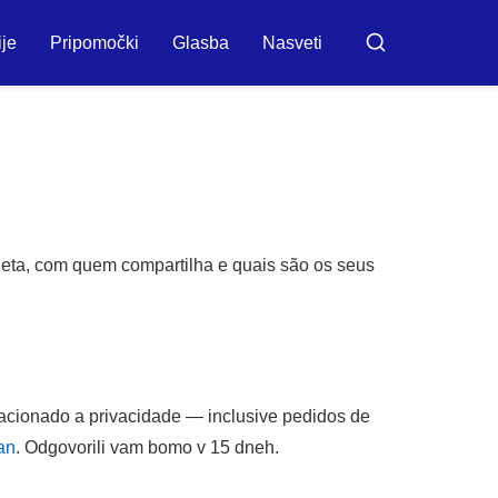
ije
Pripomočki
Glasba
Nasveti
Iskanje
oleta, com quem compartilha e quais são os seus
lacionado a privacidade — inclusive pedidos de
an
. Odgovorili vam bomo v 15 dneh.