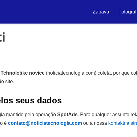
Zabava
Fotograf
i
o
Tehnološke novice
(noticiatecnologia.com) coleta, por que c
o site.
elos seus dados
ogia mantido pela operação
SpotAds
. Para qualquer assunto re
to é
contato@noticiatecnologia.com
ou a nossa
kontaktna str