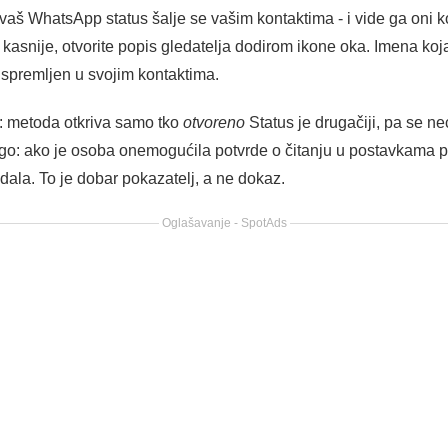
 WhatsApp status šalje se vašim kontaktima - i vide ga oni koj
ti kasnije, otvorite popis gledatelja dodirom ikone oka. Imena ko
oj spremljen u svojim kontaktima.
: metoda otkriva samo tko
otvoreno
Status je drugačiji, pa se neć
Drugo: ako je osoba onemogućila potvrde o čitanju u postavkama p
dala. To je dobar pokazatelj, a ne dokaz.
Oglašavanje - SpotAds