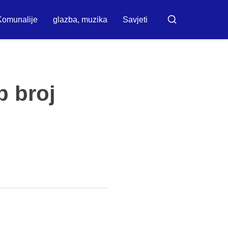
Komunalije
glazba, muzika
Savjeti
Traži
p broj