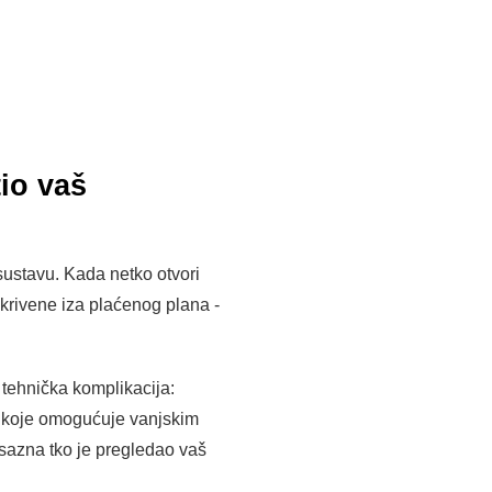
tio vaš
 sustavu. Kada netko otvori
 skrivene iza plaćenog plana -
i tehnička komplikacija:
e koje omogućuje vanjskim
sazna tko je pregledao vaš