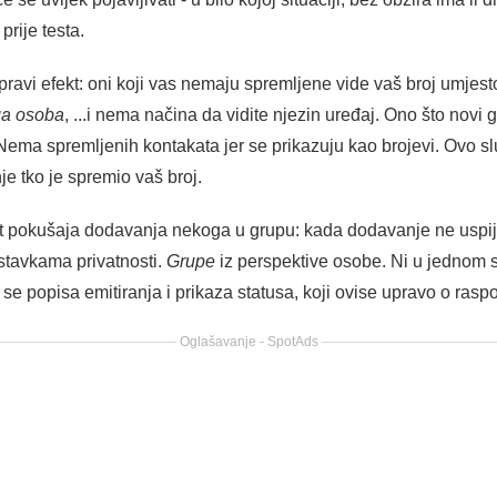
prije testa.
pravi efekt: oni koji vas nemaju spremljene vide vaš broj umjest
ga osoba
, ...i nema načina da vidite njezin uređaj. Ono što novi 
ema spremljenih kontakata jer se prikazuju kao brojevi. Ovo sl
e tko je spremio vaš broj.
test pokušaja dodavanja nekoga u grupu: kada dodavanje ne uspije
stavkama privatnosti.
Grupe
iz perspektive osobe. Ni u jednom 
 se popisa emitiranja i prikaza statusa, koji ovise upravo o rasp
Oglašavanje - SpotAds