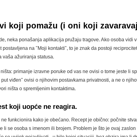
i koji pomažu (i oni koji zavarava
, neka ponašanja aplikacija pružaju tragove. Ako osoba vidi va
 postavljena na "Moji kontakti", to je znak da postoji reciproci
na vaša ažuriranja statusa.
išta: primanje izravne poruke od vas ne ovisi o tome jeste li sp
ji put viđen" ovisi o njihovim postavkama privatnosti, a ne o nji
vori ništa o spremljenim kontaktima.
est koji uopće ne reagira.
 i ne funkcionira kako je obećano. Recept je obično: počnite stva
uje li se osoba s imenom ili brojem. Problem je što je ovaj zaslon
 se uvijek pojavljivati - u bilo kojoj situaciji, bez obzira ima li 