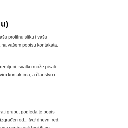
ju)
šu profilnu sliku i vašu
tet na vašem popisu kontakata.
remljeni, svatko može pisati
hovim kontaktima; a članstvo u
rati grupu, pogledajte popis
 izgrađen od...
tvoj
dnevni red.
druga osoba vaš broj ili ne.