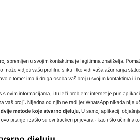
oj spremljen u svojim kontaktima je legitimna znatiželja. Poma
može vidjeti vašu profilnu sliku i tko vidi vaša ažuriranja statusa
ravo o tome: ima li druga osoba vaš broj u svojim kontaktima ili n
 ovim informacijama, i tu leži problem: internet je pun aplikacij
ko ima vaš broj". Nijedna od njih ne radi jer WhatsApp nikada nije
.
dvije metode koje stvarno djeluju
, U samoj aplikaciji objašn
o pitanje i zašto su ovi trackeri prijevara - kao i što učiniti ako 
tvarno djeluju