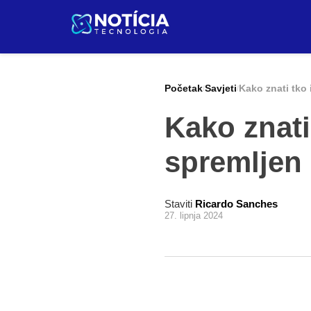
Pular
za
sadržaj
Početak
Savjeti
Kako znati tko
/
/
Kako znat
spremljen
Staviti
Ricardo Sanches
27. lipnja 2024