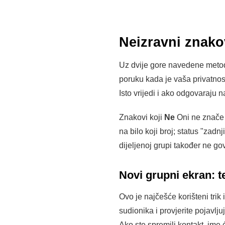
Neizravni znakov
Uz dvije gore navedene metode
poruku kada je vaša privatnost
Isto vrijedi i ako odgovaraju 
Znakovi koji
Ne
Oni ne znače n
na bilo koji broj; status "zadn
dijeljenoj grupi također ne go
Novi grupni ekran: t
Ovo je najčešće korišteni trik
sudionika i provjerite pojavlj
Ako ste spremili kontakt, ime će