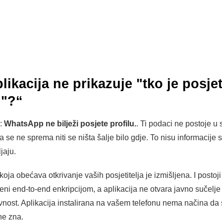
likacija ne prikazuje "tko je posje
l"?“
i:
WhatsApp ne bilježi posjete profilu.
. Ti podaci ne postoje u
šta se ne sprema niti se ništa šalje bilo gdje. To nisu informacije
jaju.
koja obećava otkrivanje vaših posjetitelja je izmišljena. I postoj
ni end-to-end enkripcijom, a aplikacija ne otvara javno sučelj
nost. Aplikacija instalirana na vašem telefonu nema načina da 
ne zna.