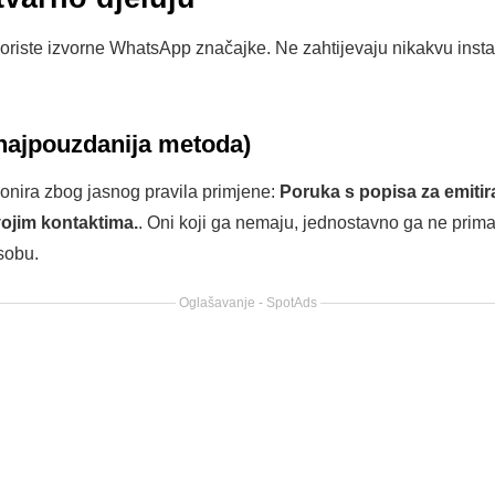
iste izvorne WhatsApp značajke. Ne zahtijevaju nikakvu instal
(najpouzdanija metoda)
cionira zbog jasnog pravila primjene:
Poruka s popisa za emitir
vojim kontaktima.
. Oni koji ga nemaju, jednostavno ga ne pri
sobu.
Oglašavanje - SpotAds