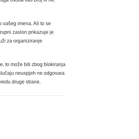
o vašeg imena. Ali to se
grupni zaslon prikazuje je
uži za organiziranje
, to može biti zbog blokiranja
slučaju neuspjeh ne odgovara
oredu druge strane.