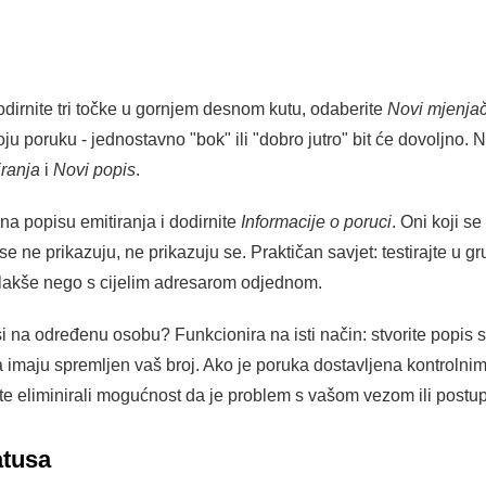
odirnite tri točke u gornjem desnom kutu, odaberite
Novi mjenja
o koju poruku - jednostavno "bok" ili "dobro jutro" bit će dovoljno.
iranja
i
Novi popis
.
na popisu emitiranja i dodirnite
Informacije o poruci
. Oni koji s
 se ne prikazuju, ne prikazuju se. Praktičan savjet: testirajte u 
 lakše nego s cijelim adresarom odjednom.
 na određenu osobu? Funkcionira na isti način: stvorite popis s 
a imaju spremljen vaš broj. Ako je poruka dostavljena kontrolnim
 ste eliminirali mogućnost da je problem s vašom vezom ili postu
atusa