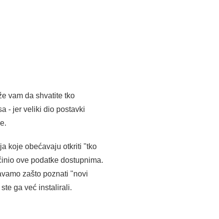
že vam da shvatite tko
 - jer veliki dio postavki
e.
a koje obećavaju otkriti "tko
 učinio ove podatke dostupnima.
javamo zašto poznati "novi
ste ga već instalirali.