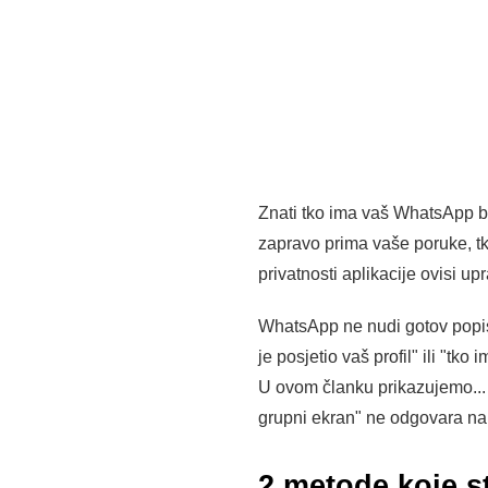
Znati tko ima vaš WhatsApp br
zapravo prima vaše poruke, tko 
privatnosti aplikacije ovisi up
WhatsApp ne nudi gotov popis s
je posjetio vaš profil" ili "t
U ovom članku prikazujemo..
grupni ekran" ne odgovara na ov
2 metode koje s