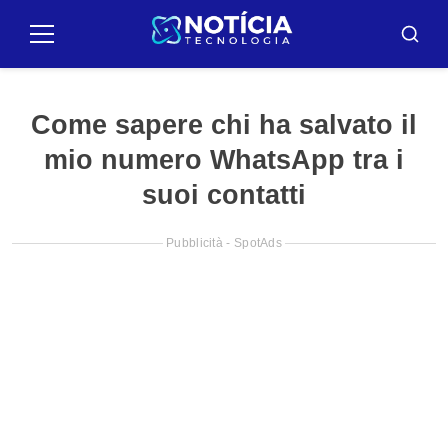
Pullar
para
Menu
Busca
o
conteúdo
Come sapere chi ha salvato il
mio numero WhatsApp tra i
suoi contatti
Pubblicità - SpotAds