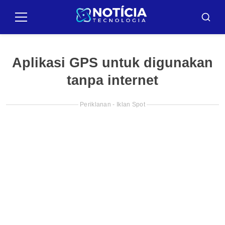
Pular
para
Menu
Cari
o
conteúdo
Aplikasi GPS untuk digunakan
tanpa internet
Periklanan - Iklan Spot