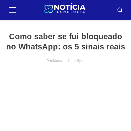
Pular
para
Menu
Cari
o
conteúdo
Como saber se fui bloqueado
no WhatsApp: os 5 sinais reais
Periklanan - Iklan Spot