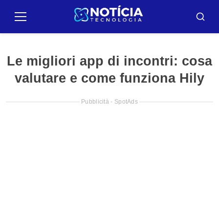
Pullar
para
Menu
Busca
o
conteúdo
Le migliori app di incontri: cosa
valutare e come funziona Hily
Pubblicità - SpotAds