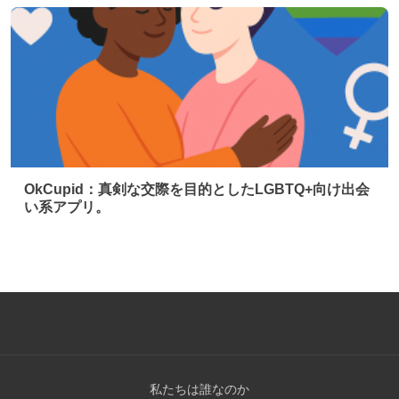
OkCupid：真剣な交際を目的としたLGBTQ+向け出会
い系アプリ。
私たちは誰なのか