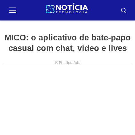
Pular
para
メ
バ
ニ
ス
o
ュ
カ
conteúdo
ー
ー
MICO: o aplicativo de bate-papo
casual com chat, vídeo e lives
広告 - SpotAds