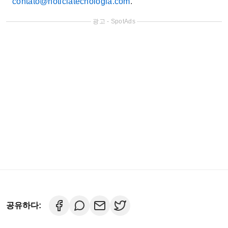
contato@noticiatecnologia.com
.
광고 - SpotAds
공유하다: