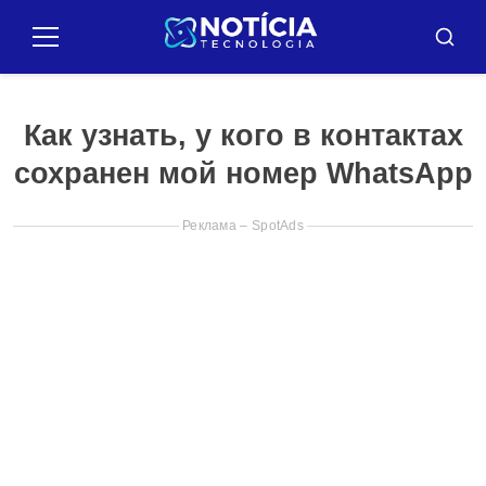
Pular
para
Меню
Искат
o
conteúdo
Как узнать, у кого в контактах
сохранен мой номер WhatsApp
Реклама – SpotAds