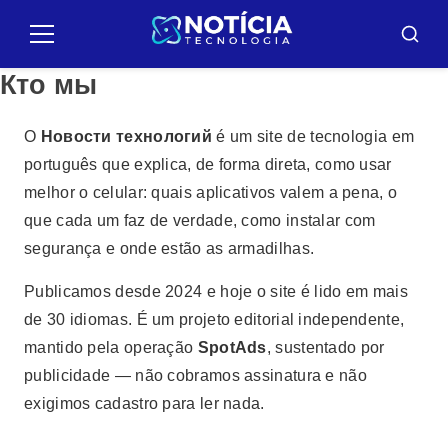
Pular
para
Меню
Искат
o
Кто мы
conteúdo
О
Новости технологий
é um site de tecnologia em
português que explica, de forma direta, como usar
melhor o celular: quais aplicativos valem a pena, o
que cada um faz de verdade, como instalar com
segurança e onde estão as armadilhas.
Publicamos desde 2024 e hoje o site é lido em mais
de 30 idiomas. É um projeto editorial independente,
mantido pela operação
SpotAds
, sustentado por
publicidade — não cobramos assinatura e não
exigimos cadastro para ler nada.