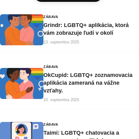
ZÁBAVA
Grindr: LGBTQ+ aplikácia, ktorá
vám zobrazuje ľudí v okolí
10. septembra 2025
ZÁBAVA
OkCupid: LGBTQ+ zoznamovacia
aplikácia zameraná na vážne
vzťahy.
10. septembra 2025
ZÁBAVA
Taimi: LGBTQ+ chatovacia a