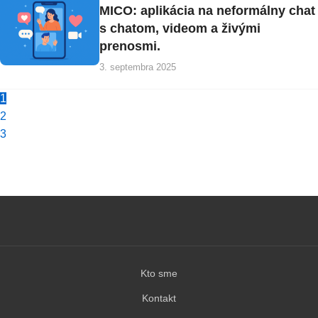
MICO: aplikácia na neformálny chat
s chatom, videom a živými
prenosmi.
3. septembra 2025
1
2
3
Kto sme
Kontakt