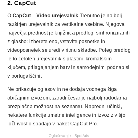
2. CapCut
O
CapCut – Video urejevalnik
Trenutno je najbolj
razširjen urejevalnik za vertikalne vsebine. Njegova
največja prednost je knjižnica predlog, sinhroniziranih
z glasbo: izberete eno, vstavite posnetke in
videoposnetek se uredi v ritmu skladbe. Poleg predlog
je to celoten urejevalnik s plastmi, kromatskim
ključem, prilagajanjem barv in samodejnimi podnapisi
v portugalščini.
Ne prikazuje oglasov in ne dodaja vodnega žiga
običajnim izvozom, zaradi česar je najbolj radodarna
brezplačna možnost na seznamu. Napredni učinki,
nekatere funkcije umetne inteligence in izvoz z višjo
ločljivostjo spadajo v paket CapCut Pro.
Oglaševanje - SpotAds