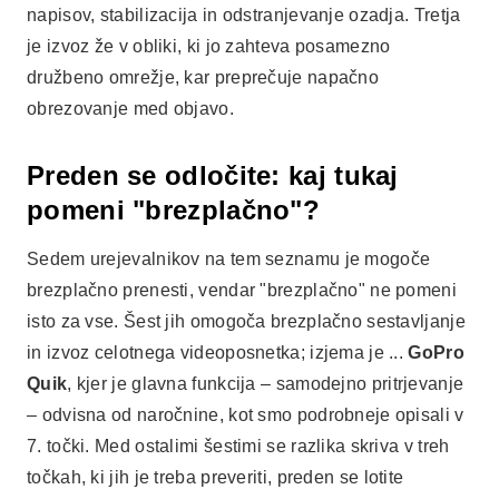
napisov, stabilizacija in odstranjevanje ozadja. Tretja
je izvoz že v obliki, ki jo zahteva posamezno
družbeno omrežje, kar preprečuje napačno
obrezovanje med objavo.
Preden se odločite: kaj tukaj
pomeni "brezplačno"?
Sedem urejevalnikov na tem seznamu je mogoče
brezplačno prenesti, vendar "brezplačno" ne pomeni
isto za vse. Šest jih omogoča brezplačno sestavljanje
in izvoz celotnega videoposnetka; izjema je ...
GoPro
Quik
, kjer je glavna funkcija – samodejno pritrjevanje
– odvisna od naročnine, kot smo podrobneje opisali v
7. točki. Med ostalimi šestimi se razlika skriva v treh
točkah, ki jih je treba preveriti, preden se lotite