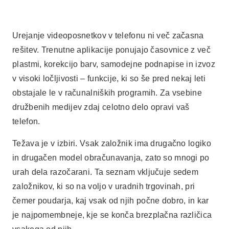
Urejanje videoposnetkov v telefonu ni več začasna
rešitev. Trenutne aplikacije ponujajo časovnice z več
plastmi, korekcijo barv, samodejne podnapise in izvoz
v visoki ločljivosti – funkcije, ki so še pred nekaj leti
obstajale le v računalniških programih. Za vsebine
družbenih medijev zdaj celotno delo opravi vaš
telefon.
Težava je v izbiri. Vsak založnik ima drugačno logiko
in drugačen model obračunavanja, zato so mnogi po
urah dela razočarani. Ta seznam vključuje sedem
založnikov, ki so na voljo v uradnih trgovinah, pri
čemer poudarja, kaj vsak od njih počne dobro, in kar
je najpomembneje, kje se konča brezplačna različica