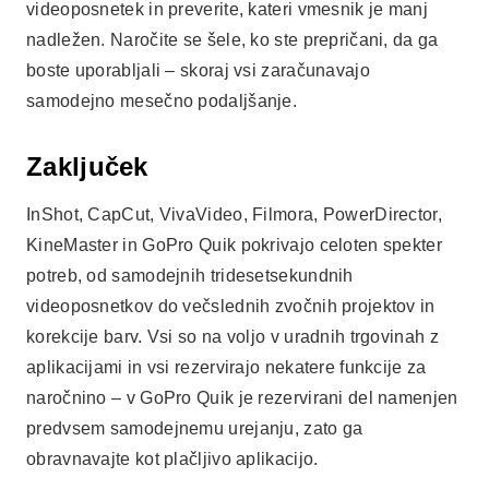
videoposnetek in preverite, kateri vmesnik je manj
nadležen. Naročite se šele, ko ste prepričani, da ga
boste uporabljali – skoraj vsi zaračunavajo
samodejno mesečno podaljšanje.
Zaključek
InShot, CapCut, VivaVideo, Filmora, PowerDirector,
KineMaster in GoPro Quik pokrivajo celoten spekter
potreb, od samodejnih tridesetsekundnih
videoposnetkov do večslednih zvočnih projektov in
korekcije barv. Vsi so na voljo v uradnih trgovinah z
aplikacijami in vsi rezervirajo nekatere funkcije za
naročnino – v GoPro Quik je rezervirani del namenjen
predvsem samodejnemu urejanju, zato ga
obravnavajte kot plačljivo aplikacijo.