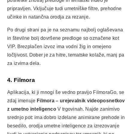
posnetke znotraj predloge in tematski video je
pripravljen. Vključuje tudi umetniške filtre, prehodne
učinke in natančna orodja za rezanje.
Po drugi strani pa je na seznamu najbolj oglaševana
in številne bolj dovršene predloge so označene kot
VIP. Brezplačen izvoz ima vodni žig in omejeno
ločljivost. Dober je za hitre, tematske kolaže, manj pa
za izvirna dela.
4. Filmora
Aplikacija, ki ji mnogi še vedno pravijo FilmoraGo, se
zdaj imenuje
Filmora – urejevalnik videoposnetkov
z umetno inteligenco
V trgovinah. Najde zanimivo
srednjo pot: ima dobro izdelane animirane prehode in
besedilo, orodja umetne inteligence za izrezovanje