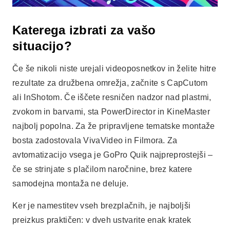
Katerega izbrati za vašo
situacijo?
Če še nikoli niste urejali videoposnetkov in želite hitre
rezultate za družbena omrežja, začnite s CapCutom
ali InShotom. Če iščete resničen nadzor nad plastmi,
zvokom in barvami, sta PowerDirector in KineMaster
najbolj popolna. Za že pripravljene tematske montaže
bosta zadostovala VivaVideo in Filmora. Za
avtomatizacijo vsega je GoPro Quik najpreprostejši –
če se strinjate s plačilom naročnine, brez katere
samodejna montaža ne deluje.
Ker je namestitev vseh brezplačnih, je najboljši
preizkus praktičen: v dveh ustvarite enak kratek