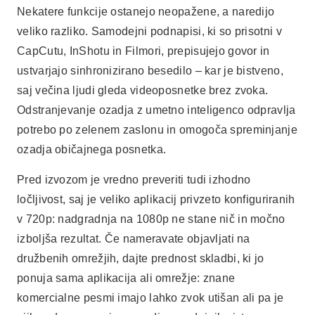
Nekatere funkcije ostanejo neopažene, a naredijo
veliko razliko. Samodejni podnapisi, ki so prisotni v
CapCutu, InShotu in Filmori, prepisujejo govor in
ustvarjajo sinhronizirano besedilo – kar je bistveno,
saj večina ljudi gleda videoposnetke brez zvoka.
Odstranjevanje ozadja z umetno inteligenco odpravlja
potrebo po zelenem zaslonu in omogoča spreminjanje
ozadja običajnega posnetka.
Pred izvozom je vredno preveriti tudi izhodno
ločljivost, saj je veliko aplikacij privzeto konfiguriranih
v 720p: nadgradnja na 1080p ne stane nič in močno
izboljša rezultat. Če nameravate objavljati na
družbenih omrežjih, dajte prednost skladbi, ki jo
ponuja sama aplikacija ali omrežje: znane
komercialne pesmi imajo lahko zvok utišan ali pa je