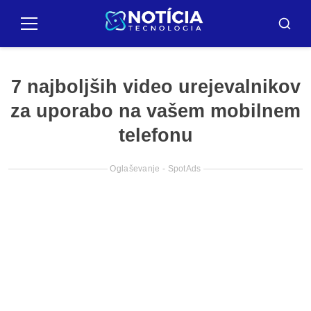
Pular
za
Meni
Iskanj
vsebino
7 najboljših video urejevalnikov
za uporabo na vašem mobilnem
telefonu
Oglaševanje - SpotAds