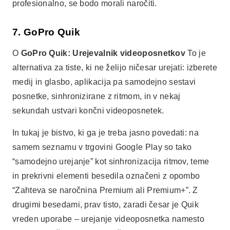
profesionalno, se bodo morali naročiti.
7. GoPro Quik
O
GoPro Quik: Urejevalnik videoposnetkov
To je
alternativa za tiste, ki ne želijo ničesar urejati: izberete
medij in glasbo, aplikacija pa samodejno sestavi
posnetke, sinhronizirane z ritmom, in v nekaj
sekundah ustvari končni videoposnetek.
In tukaj je bistvo, ki ga je treba jasno povedati: na
samem seznamu v trgovini Google Play so tako
“samodejno urejanje” kot sinhronizacija ritmov, teme
in prekrivni elementi besedila označeni z opombo
“Zahteva se naročnina Premium ali Premium+”. Z
drugimi besedami, prav tisto, zaradi česar je Quik
vreden uporabe – urejanje videoposnetka namesto