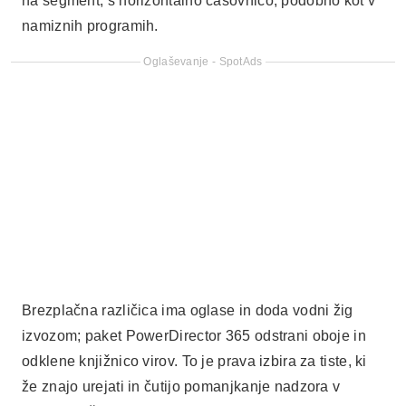
na segment, s horizontalno časovnico, podobno kot v
namiznih programih.
Oglaševanje - SpotAds
Brezplačna različica ima oglase in doda vodni žig
izvozom; paket PowerDirector 365 odstrani oboje in
odklene knjižnico virov. To je prava izbira za tiste, ki
že znajo urejati in čutijo pomanjkanje nadzora v