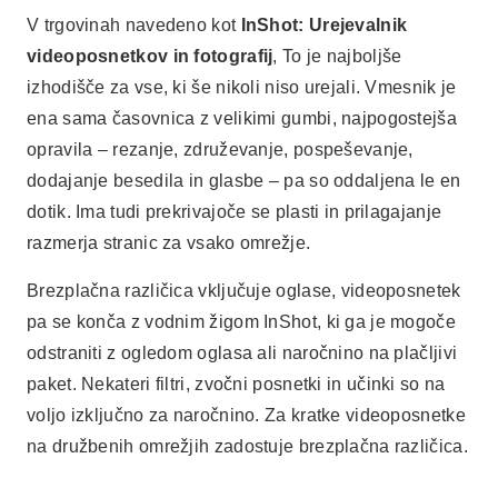
V trgovinah navedeno kot
InShot: Urejevalnik
videoposnetkov in fotografij
, To je najboljše
izhodišče za vse, ki še nikoli niso urejali. Vmesnik je
ena sama časovnica z velikimi gumbi, najpogostejša
opravila – rezanje, združevanje, pospeševanje,
dodajanje besedila in glasbe – pa so oddaljena le en
dotik. Ima tudi prekrivajoče se plasti in prilagajanje
razmerja stranic za vsako omrežje.
Brezplačna različica vključuje oglase, videoposnetek
pa se konča z vodnim žigom InShot, ki ga je mogoče
odstraniti z ogledom oglasa ali naročnino na plačljivi
paket. Nekateri filtri, zvočni posnetki in učinki so na
voljo izključno za naročnino. Za kratke videoposnetke
na družbenih omrežjih zadostuje brezplačna različica.