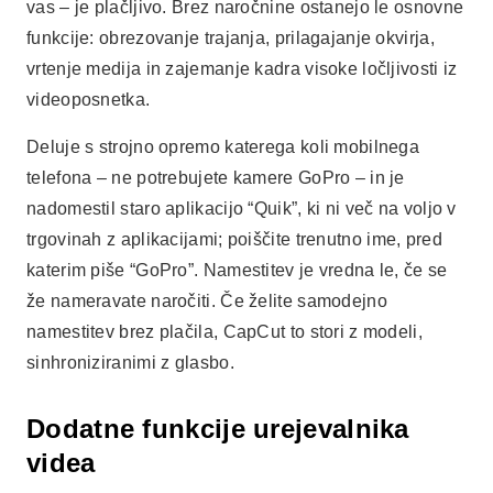
vas – je plačljivo. Brez naročnine ostanejo le osnovne
funkcije: obrezovanje trajanja, prilagajanje okvirja,
vrtenje medija in zajemanje kadra visoke ločljivosti iz
videoposnetka.
Deluje s strojno opremo katerega koli mobilnega
telefona – ne potrebujete kamere GoPro – in je
nadomestil staro aplikacijo “Quik”, ki ni več na voljo v
trgovinah z aplikacijami; poiščite trenutno ime, pred
katerim piše “GoPro”. Namestitev je vredna le, če se
že nameravate naročiti. Če želite samodejno
namestitev brez plačila, CapCut to stori z modeli,
sinhroniziranimi z glasbo.
Dodatne funkcije urejevalnika
videa