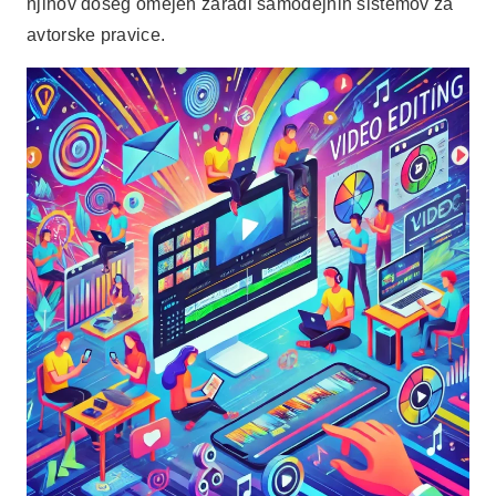
njihov doseg omejen zaradi samodejnih sistemov za
avtorske pravice.