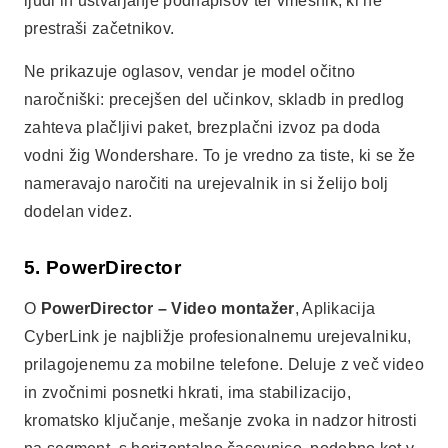
ljudi in ustvarjanje podnapisov ter vmesnik, ki ne
prestraši začetnikov.
Ne prikazuje oglasov, vendar je model očitno
naročniški: precejšen del učinkov, skladb in predlog
zahteva plačljivi paket, brezplačni izvoz pa doda
vodni žig Wondershare. To je vredno za tiste, ki se že
nameravajo naročiti na urejevalnik in si želijo bolj
dodelan videz.
5. PowerDirector
O
PowerDirector – Video montažer
, Aplikacija
CyberLink je najbližje profesionalnemu urejevalniku,
prilagojenemu za mobilne telefone. Deluje z več video
in zvočnimi posnetki hkrati, ima stabilizacijo,
kromatsko ključanje, mešanje zvoka in nadzor hitrosti