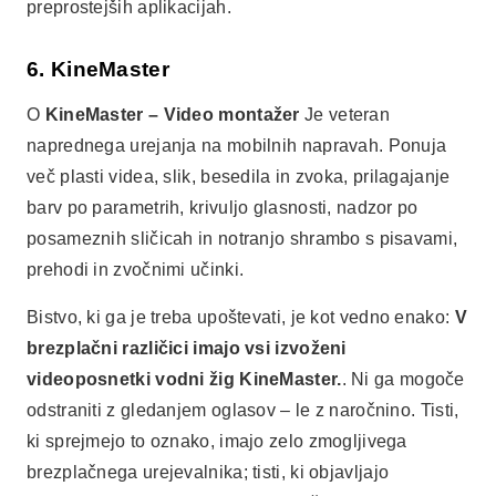
preprostejših aplikacijah.
6. KineMaster
O
KineMaster – Video montažer
Je veteran
naprednega urejanja na mobilnih napravah. Ponuja
več plasti videa, slik, besedila in zvoka, prilagajanje
barv po parametrih, krivuljo glasnosti, nadzor po
posameznih sličicah in notranjo shrambo s pisavami,
prehodi in zvočnimi učinki.
Bistvo, ki ga je treba upoštevati, je kot vedno enako:
V
brezplačni različici imajo vsi izvoženi
videoposnetki vodni žig KineMaster.
. Ni ga mogoče
odstraniti z gledanjem oglasov – le z naročnino. Tisti,
ki sprejmejo to oznako, imajo zelo zmogljivega
brezplačnega urejevalnika; tisti, ki objavljajo