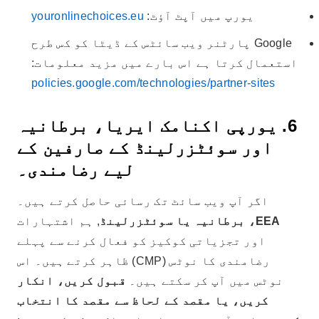
یورپ میں آپٹ آؤٹ:
youronlinechoices.eu
Google پارٹنر ویب سائٹس کے ڈیٹا کو کس طرح
استعمال کرتا ہے اس بارے میں مزید معلومات:
policies.google.com/technologies/partner-sites
6. یورپی اکنامک ایریا، برطانیہ
اور سوئٹزرلینڈ کے صارفین کے
لیے رضامندی۔
اگر آپ ویب سائٹ تک رسائی حاصل کرتے ہیں۔
EEA، برطانیہ یا سوئٹزرلینڈ
, ہم اشتہارات
اور تجزیاتی کوکیز کو فعال کرنے سے پہلے
رضامندی کا نوٹس (CMP) ظاہر کرتے ہیں۔ اس
نوٹس میں آپ کر سکتے ہیں۔
قبول کریں، انکار
کریں، یا مقصد کے لحاظ سے مقصد کا انتخاب