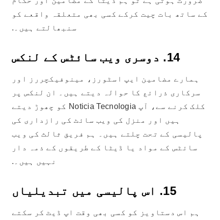
ضرورت ہوتی ہے تو ہم ڈیٹا کے مضامین اور حکام
کے ساتھ بات چیت کرکے کسی بھی متعلقہ واقعے کو
سنبھالتے ہیں۔.
14. دوسری ویب سائٹس کے لنکس
ہمارے مضامین ایپ اسٹورز، مینوفیکچررز اور
سرکاری ذرائع کا حوالہ دیتے ہیں۔ ان لنکس پر
کلک کرنے سے، آپ Noticia Tecnologia کو چھوڑ دیتے
ہیں اور منزل کی ویب سائٹ کی رازداری کی
پالیسی کے تحت چلتے ہیں۔ ہم فریق ثالث کی ویب
سائٹس کے مواد یا ڈیٹا کے طریقوں کے ذمہ دار
نہیں ہیں۔.
15. اس پالیسی میں تبدیلیاں
ہم اس دستاویز کو کسی بھی وقت اپ ڈیٹ کر سکتے