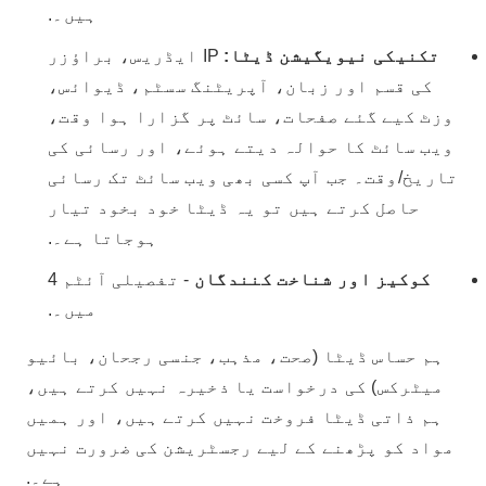
ہیں۔.
تکنیکی نیویگیشن ڈیٹا:
IP ایڈریس، براؤزر
کی قسم اور زبان، آپریٹنگ سسٹم، ڈیوائس،
وزٹ کیے گئے صفحات، سائٹ پر گزارا ہوا وقت،
ویب سائٹ کا حوالہ دیتے ہوئے، اور رسائی کی
تاریخ/وقت۔ جب آپ کسی بھی ویب سائٹ تک رسائی
حاصل کرتے ہیں تو یہ ڈیٹا خود بخود تیار
ہوجاتا ہے۔.
کوکیز اور شناخت کنندگان
- تفصیلی آئٹم 4
میں۔.
ہم حساس ڈیٹا (صحت، مذہب، جنسی رجحان، بائیو
میٹرکس) کی درخواست یا ذخیرہ نہیں کرتے ہیں،
ہم ذاتی ڈیٹا فروخت نہیں کرتے ہیں، اور ہمیں
مواد کو پڑھنے کے لیے رجسٹریشن کی ضرورت نہیں
ہے۔.