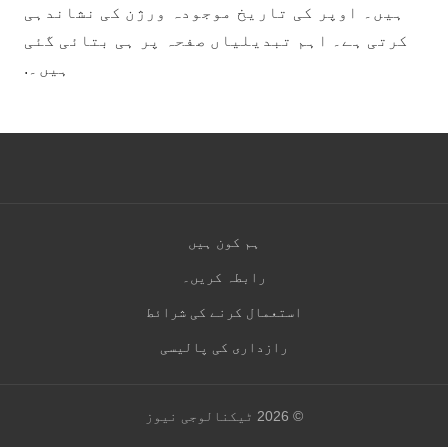
ہیں۔ اوپر کی تاریخ موجودہ ورژن کی نشاندہی
کرتی ہے۔ اہم تبدیلیاں صفحہ پر ہی بتائی گئی
ہیں۔.
ہم کون ہیں
رابطہ کریں۔
استعمال کرنے کی شرائط
رازداری کی پالیسی
© 2026 ٹیکنالوجی نیوز