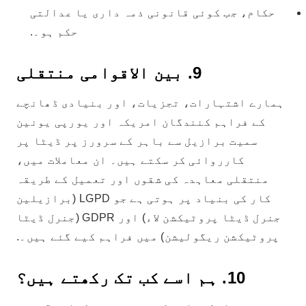
حکام، جب کوئی قانونی ذمہ داری یا عدالتی
حکم ہو۔.
9. بین الاقوامی منتقلی
ہمارے اشتہارات، تجزیات، اور بنیادی ڈھانچے
کے فراہم کنندگان امریکہ اور یورپی یونین
سمیت برازیل سے باہر کے سرورز پر ڈیٹا پر
کارروائی کر سکتے ہیں۔ ان معاملات میں،
منتقلی معاہدہ کی شقوں اور تعمیل کے طریقہ
کار کی بنیاد پر ہوتی ہے جو LGPD (برازیلین
جنرل ڈیٹا پروٹیکشن لاء) اور GDPR (جنرل ڈیٹا
پروٹیکشن ریگولیشن) میں فراہم کیے گئے ہیں۔.
10. ہم اسے کب تک رکھتے ہیں؟