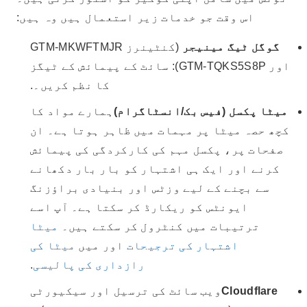
اس وقت جو خدمات زیر استعمال ہیں وہ ہیں:
گوگل ٹیگ مینیجر
(کنٹینرز GTM-MKWFTMJR
اور GTM-TQKS5S8P): سائٹ کے پیمائش کے ٹیگز
کا نظم کریں۔.
میٹا پکسل (فیس بک/انسٹاگرام)
ہمارے مواد کا
کچھ حصہ میٹا پر مہمات میں ظاہر ہوتا ہے۔ ان
صفحات پر، پکسل مہم کی کارکردگی کی پیمائش
کرنے اور ایک ہی اشتہار کو بار بار دکھانے
سے بچنے کے لیے وزٹس اور بنیادی براؤزنگ
ایونٹس کو ریکارڈ کر سکتا ہے۔ آپ اسے
ترتیبات میں کنٹرول کر سکتے ہیں۔
میٹا
اشتہار کی ترجیحات
اور میں
میٹا کی
رازداری کی پالیسی
.
Cloudflare
ویب سائٹ کی ترسیل اور سیکیورٹی