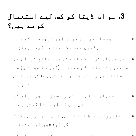
3. ہم اس ڈیٹا کو کس لیے استعمال
کرتے ہیں؟
صفحات فراہم کریں اور ترجیحات کو یاد
رکھیں جیسے کہ منتخب کردہ زبان۔.
یہ فیصلہ کرنے کے لیے کہ کیا شائع کرنا ہے،
سامعین کے سائز کی مجموعی (کون سا مواد پڑھا
جاتا ہے، رسائی کہاں سے آتی ہے) کی پیمائش
کریں۔.
اشتہارات کی نمائش وہ چیز ہے جو مواد کی
تیاری کے لیے ادا کرتی ہے۔.
سیکیورٹی: غلط استعمال، اسپام، اور ہیکنگ
کی کوششوں کو روکنا۔.
رابطہ فارم کے ذریعے بھیجے گئے پیغامات کا