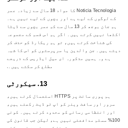
Noticia Tecnologia کا مواد 18 سال سے زیادہ عمر
کے لوگوں کے لیے ہے اور بچوں کے لیے نہیں ہے۔
ہم جان بوجھ کر 13 سال سے کم عمر بچوں سے ڈیٹا
اکٹھا نہیں کرتے ہیں۔ اگر ہم اس قسم کے مجموعہ
کی شناخت کرتے ہیں، تو ہم ریکارڈ کو حذف کر
دیتے ہیں۔ جن والدین یا سرپرستوں کو اس کا شبہ
ہے وہ ہمیں مذکورہ ای میل ایڈریس کے ذریعے
مطلع کر سکتے ہیں۔.
13. سیکورٹی
ہم پوری سائٹ پر HTTPS استعمال کرتے ہیں،
سرور اور سافٹ ویئر کو اپ ٹو ڈیٹ رکھتے ہیں،
اور انتظامی رسائی کو محدود کرتے ہیں۔ کوئی
100% سسٹم مدافعتی نہیں ہے، لیکن جب قانون کی