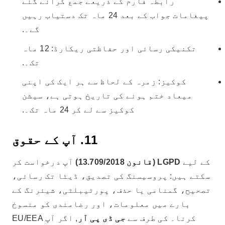
رابطہ فارم کے ذریعے جمع کرائے گئے
پیغامات جواب کے بعد 24 ماہ تک دستیاب رہیں
گے۔.
تکنیکی رسائی اور حفاظتی ریکارڈ: 12 ماہ
تک۔.
کوکیز: زمرہ کے لحاظ سے ہر ایک کی اپنی
میعاد ختم ہونے کی تاریخ ہوتی ہے، سیشن
کوکیز سے لے کر 24 ماہ تک۔.
11. آپ کے حقوق
کے لیے
LGPD (قانون 13.709/2018)
آپ درخواست کر
سکتے ہیں: پروسیسنگ کی تصدیق، ڈیٹا تک رسائی،
تصحیح، گمنامی یا حذف، پورٹیبلٹی، شیئرنگ کے
بارے میں معلومات، اور رضامندی کو منسوخ
کرنا۔ کی طرف سے
جی ڈی پی آر
, اگر آپ EU/EEA