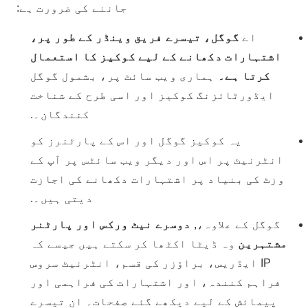
جاننے کی ضرورت ہے:
اے
گوگل، تیسرے فریق وینڈر کے طور پر،
اشتہارات دکھانے کے لیے کوکیز کا استعمال
کرتا ہے۔
ہماری ویب سائٹ پر، بشمول گوگل
ایڈورٹائزنگ کوکیز اور اسی طرح کے شناخت
کنندگان۔.
یہ کوکیز گوگل اور اس کے پارٹنرز کو
انٹرنیٹ پر اس اور دیگر ویب سائٹس پر آپ کے
وزٹ کی بنیاد پر اشتہارات دکھانے کی اجازت
دیتی ہیں۔.
گوگل کے علاوہ،,
دوسرے نیٹ ورکس اور پارٹنر
مشتہرین
وہ ڈیٹا اکٹھا کر سکتے ہیں جیسے کہ
IP ایڈریس، براؤزر کی قسم، انٹرنیٹ سروس
فراہم کنندہ، اور اشتہارات کی فراہمی اور
پیمائش کے لیے دیکھے گئے صفحات۔ ان تیسرے