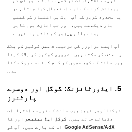
ذریعے اشتہارات کو ڈسپلے کرنے اور اس کی
پیمائش کرنے کے لیے استعمال کیا جاتا ہے،
یہ محدود کریں کہ آپ ایک ہی اشتہار کو کتنی
بار دیکھتے ہیں، اور جب اجازت ہو، ظاہر
ہونے والی چیزوں کو ذاتی بنائیں۔.
آپ اپنے براؤزر کی ترتیبات میں کوکیز کو بلاک
یا حذف کر سکتے ہیں۔ ضروری کوکیز کو بلاک کرنا
ویب سائٹ کے کچھ حصوں کو کام کرنے سے روک سکتا
ہے۔.
5. ایڈورٹائزنگ: گوگل اور دوسرے
پارٹنرز
ٹیکنالوجی نیوز ویب سائٹ کے ذریعے اشتہارات
دکھائے جاتے ہیں۔
گوگل ایڈ مینیجر
اور کا
Google AdSense/AdX
. اس کے بارے میں، آپ کو