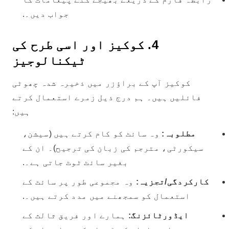
جواب دیں۔.
4. کوکیز اور اسی طرح کی
ٹیکنالوجیز
کوکیز آپ کے براؤزر میں ذخیرہ شدہ چھوٹی
فائلیں ہیں۔ ہم درج ذیل زمرے استعمال کرتے
ہیں:
مطلوبہ:
وہ سائٹ کو کام کرتے ہیں (سیشن،
سیکورٹی، مترجم کی زبان کی ترجیح)۔ ان کے
بغیر سائٹ ٹوٹ جاتی ہے۔.
کارکردگی/تجزیہ:
وہ مجموعی طور پر سائٹ کے
استعمال کو سمجھنے میں مدد کرتے ہیں۔.
ایڈورٹائزنگ:
ہمارے اور فریق ثالث کے