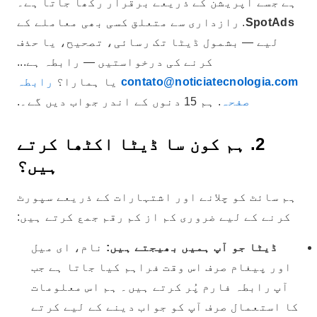
ہے جسے آپریشن کے ذریعے برقرار رکھا جاتا ہے۔
SpotAds
. رازداری سے متعلق کسی بھی معاملے کے
لیے — بشمول ڈیٹا تک رسائی، تصحیح، یا حذف
کرنے کی درخواستیں — رابطہ ہے...
contato@noticiatecnologia.com
یا ہمارا؟
رابطہ
صفحہ
. ہم 15 دنوں کے اندر جواب دیں گے۔.
2. ہم کون سا ڈیٹا اکٹھا کرتے
ہیں؟
ہم سائٹ کو چلانے اور اشتہارات کے ذریعے سپورٹ
کرنے کے لیے ضروری کم از کم رقم جمع کرتے ہیں:
ڈیٹا جو آپ ہمیں بھیجتے ہیں:
نام، ای میل
اور پیغام صرف اس وقت فراہم کیا جاتا ہے جب
آپ رابطہ فارم پُر کرتے ہیں۔ ہم اس معلومات
کا استعمال صرف آپ کو جواب دینے کے لیے کرتے