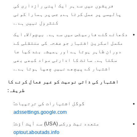
فریقوں میں سے ہر ایک اپنی رازداری کی
پالیسی پر عمل کرتا ہے، جس پر ہمارا کوئی
کنٹرول نہیں ہے۔.
دکھائے گئے فارمیٹس میں سے ہے۔
بیچوالا
, ایک
مکمل اسکرین اشتہار جو صفحہ کی منتقلی کے
دوران ظاہر ہوتا ہے اور ہمیشہ بند کیا جا
سکتا ہے۔ سائٹ کا ادارتی مواد کبھی بھی
اشتہار کے پیچھے نہیں چھپا ہوتا ہے۔.
اشتہار کی ذاتی نوعیت کو غیر فعال کرنے کا
طریقہ:
گوگل اشتہارات کی ترتیبات:
adssettings.google.com
متعدد نیٹ ورکس (USA) سے آپٹ آؤٹ:
optout.aboutads.info