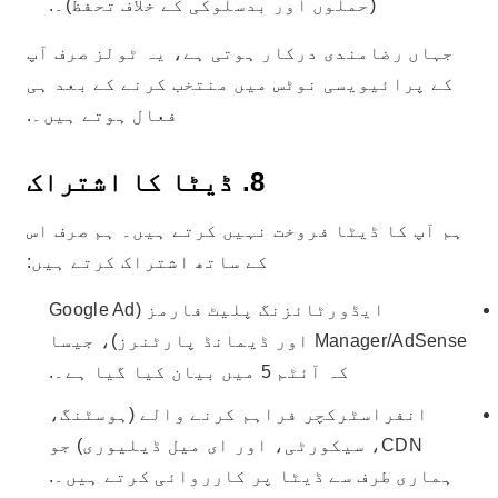
(حملوں اور بدسلوکی کے خلاف تحفظ)۔.
جہاں رضامندی درکار ہوتی ہے، یہ ٹولز صرف آپ
کے پرائیویسی نوٹس میں منتخب کرنے کے بعد ہی
فعال ہوتے ہیں۔.
8. ڈیٹا کا اشتراک
ہم آپ کا ڈیٹا فروخت نہیں کرتے ہیں۔ ہم صرف اس
کے ساتھ اشتراک کرتے ہیں:
ایڈورٹائزنگ پلیٹ فارمز (Google Ad
Manager/AdSense اور ڈیمانڈ پارٹنرز)، جیسا
کہ آئٹم 5 میں بیان کیا گیا ہے۔.
انفراسٹرکچر فراہم کرنے والے (ہوسٹنگ،
CDN، سیکورٹی، اور ای میل ڈیلیوری) جو
ہماری طرف سے ڈیٹا پر کارروائی کرتے ہیں۔.