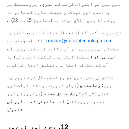
میں ہیں تو اعتراض کرنے کے حقوق، پروسیسنگ پر
پابندی اور خودکار فیصلہ سازی کے تابع نہ
ہونے کا بھی اطلاق ہوتا ہے (مضامین 15 سے 22)۔.
ان میں سے کسی کو استعمال کرنے کے لیے، لکھیں۔
contato@noticiatecnologia.com
. اگر آپ جواب سے
مطمئن نہیں ہیں، تو آپ شکایت کر سکتے ہیں۔
اے
این پی ڈی
(نیشنل ڈیٹا پروٹیکشن اتھارٹی) یا
آپ کے ملک کی ڈیٹا پروٹیکشن اتھارٹی کو۔.
قانونی بنیادیں جو ہم استعمال کرتے ہیں وہ
ہیں:
رضامندی
(جہاں ضرورت ہو اشتہارات اور
تجزیاتی کوکیز),
جائز مفاد
(سیکیورٹی اور
مجموعی پیمائش) اور
قانونی ذمہ داری کی
تکمیل
.
12. بچے اور نوعمر