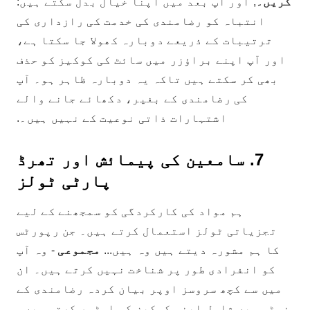
کریں۔
, اور آپ بعد میں اپنا خیال بدل سکتے ہیں:
انتباہ کو رضامندی کی خدمت کی رازداری کی
ترتیبات کے ذریعے دوبارہ کھولا جا سکتا ہے،
اور آپ اپنے براؤزر میں سائٹ کی کوکیز کو حذف
بھی کر سکتے ہیں تاکہ یہ دوبارہ ظاہر ہو۔ آپ
کی رضامندی کے بغیر، دکھائے جانے والے
اشتہارات ذاتی نوعیت کے نہیں ہیں۔.
7. سامعین کی پیمائش اور تھرڈ
پارٹی ٹولز
ہم مواد کی کارکردگی کو سمجھنے کے لیے
تجزیاتی ٹولز استعمال کرتے ہیں۔ جن رپورٹس
کا ہم مشورہ دیتے ہیں وہ ہیں...
مجموعی
- وہ آپ
کو انفرادی طور پر شناخت نہیں کرتے ہیں۔ ان
میں سے کچھ سروسز اوپر بیان کردہ رضامندی کے
نوٹس میں شامل اپنی کوکیز کو اسٹور کرتی ہیں۔