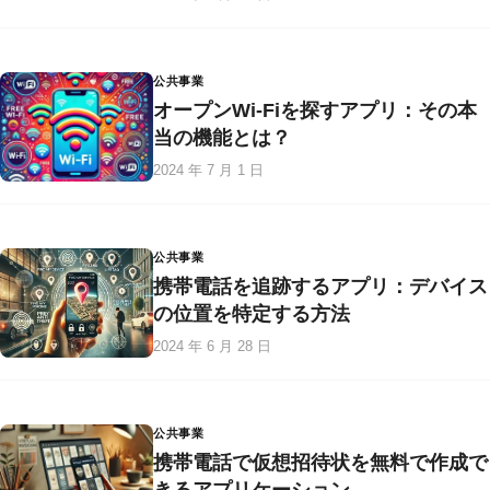
公共事業
オープンWi-Fiを探すアプリ：その本
当の機能とは？
2024 年 7 月 1 日
公共事業
携帯電話を追跡するアプリ：デバイス
の位置を特定する方法
2024 年 6 月 28 日
公共事業
携帯電話で仮想招待状を無料で作成で
きるアプリケーション