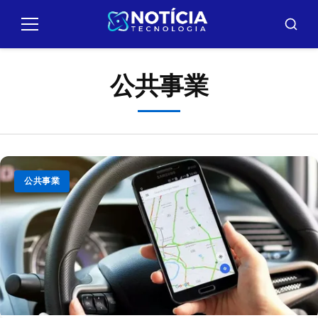
Pular
para
メ
バ
ニ
ス
o
ュ
カ
conteúdo
ー
ー
公共事業
公共事業