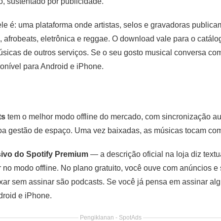
to, sustentado por publicidade.
ele é: uma plataforma onde artistas, selos e gravadoras public
p, afrobeats, eletrônica e reggae. O download vale para o catál
músicas de outros serviços. Se o seu gosto musical conversa co
ponível para Android e iPhone.
ts
tem o melhor modo offline do mercado, com sincronização aut
a gestão de espaço. Uma vez baixadas, as músicas tocam com
sivo do Spotify Premium
— a descrição oficial na loja diz text
 no modo offline. No plano gratuito, você ouve com anúncios e
ixar sem assinar são podcasts. Se você já pensa em assinar alg
droid e iPhone.
Pengiklanan - SpotAds