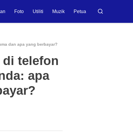
ran
Foto
Utiliti
Muzik
Petua
Buscar
cuma dan apa yang berbayar?
di telefon
nda: apa
bayar?