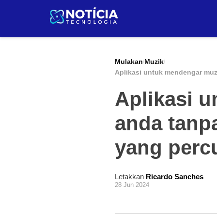
Pular
para
o
conteúdo
Mulakan
Muzik
/
/
Aplikasi untuk mendengar muz
Aplikasi u
anda tanp
yang perc
Letakkan
Ricardo Sanches
28 Jun 2024