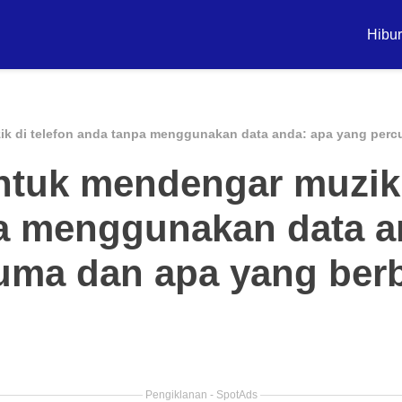
Hibu
ik di telefon anda tanpa menggunakan data anda: apa yang per
ntuk mendengar muzik 
a menggunakan data a
uma dan apa yang ber
Pengiklanan - SpotAds