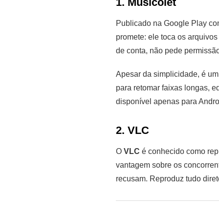
1. Musicolet
Publicado na Google Play c
promete: ele toca os arquivos
de conta, não pede permissão
Apesar da simplicidade, é um 
para retomar faixas longas, ed
disponível apenas para Andr
2. VLC
O
VLC
é conhecido como repr
vantagem sobre os concorrente
recusam. Reproduz tudo dire