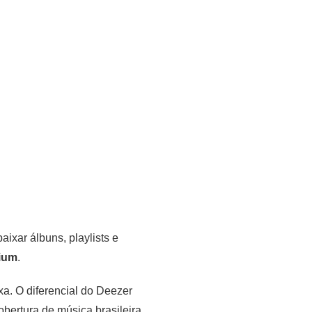
aixar álbuns, playlists e
ium
.
xa. O diferencial do Deezer
bertura de música brasileira.