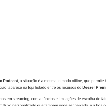
 e Podcast
, a situação é a mesma: o modo offline, que permite b
ão, aparece na loja listado entre os recursos do
Deezer Prem
nas em streaming, com anúncios e limitações de escolha de fai
m fluxo personalizado que também pode ser baixado, e a boa co