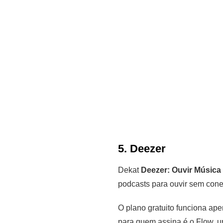
5. Deezer
Dekat
Deezer: Ouvir Música
podcasts para ouvir sem conex
O plano gratuito funciona ape
para quem assina é o Flow, u