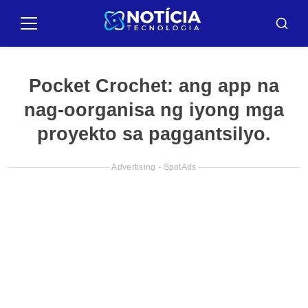
Pular
para
Menu
Busca
o
conteúdo
Pocket Crochet: ang app na
nag-oorganisa ng iyong mga
proyekto sa paggantsilyo.
Advertising - SpotAds