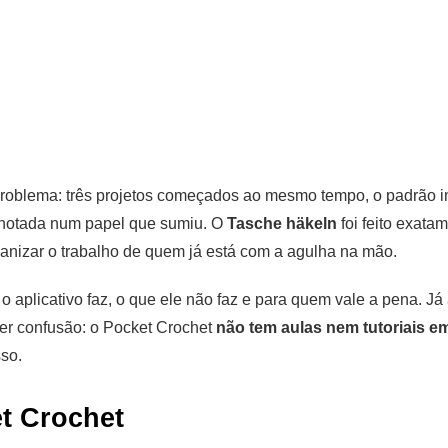
roblema: três projetos começados ao mesmo tempo, o padrão i
 anotada num papel que sumiu. O
Tasche häkeln
foi feito exata
ganizar o trabalho de quem já está com a agulha na mão.
o aplicativo faz, o que ele não faz e para quem vale a pena. J
er confusão: o Pocket Crochet
não tem aulas nem tutoriais e
sso.
t Crochet