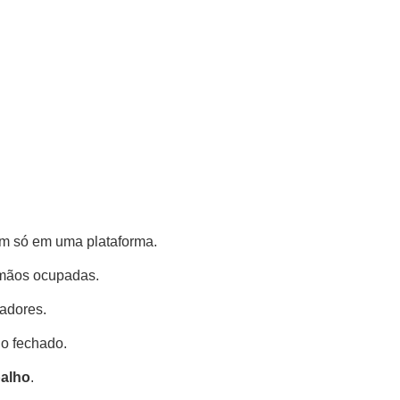
tem só em uma plataforma.
s mãos ocupadas.
adores.
o fechado.
balho
.