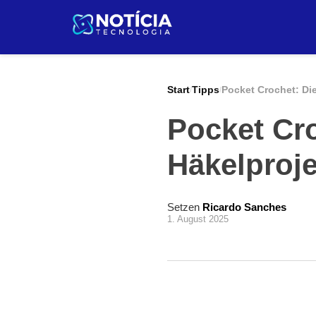
Pular
para
o
conteúdo
Start
Tipps
Pocket Crochet: Die
/
/
Pocket Cro
Häkelproje
Setzen
Ricardo Sanches
1. August 2025