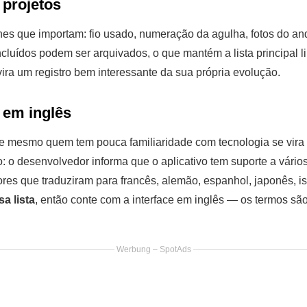
 projetos
hes que importam: fio usado, numeração da agulha, fotos do and
ncluídos podem ser arquivados, o que mantém a lista principal l
ira um registro bem interessante da sua própria evolução.
 em inglês
 e mesmo quem tem pouca familiaridade com tecnologia se vira
o: o desenvolvedor informa que o aplicativo tem suporte a vári
es que traduziram para francês, alemão, espanhol, japonês, is
a lista
, então conte com a interface em inglês — os termos sã
Werbung – SpotAds