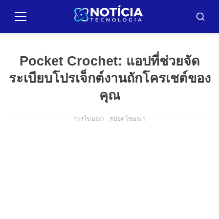
Pular
para
เมนู
ค้นหา
o
conteúdo
Pocket Crochet: แอปที่ช่วยจัด
ระเบียบโปรเจ็กต์งานถักโครเชต์ของ
คุณ
การโฆษณา - สปอตโฆษณา