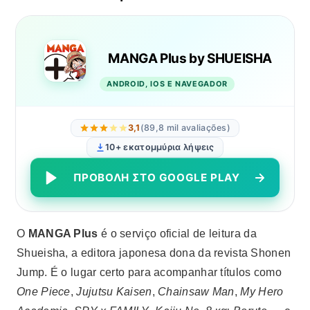
MANGA Plus by SHUEISHA
ANDROID, IOS E NAVEGADOR
3,1
(89,8 mil avaliações)
10+ εκατομμύρια λήψεις
ΠΡΟΒΟΛΉ ΣΤΟ GOOGLE PLAY
Ο
MANGA Plus
é o serviço oficial de leitura da
Shueisha, a editora japonesa dona da revista Shonen
Jump. É o lugar certo para acompanhar títulos como
One Piece
,
Jujutsu Kaisen
,
Chainsaw Man
,
My Hero