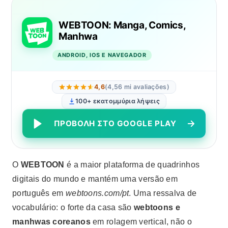
WEBTOON: Manga, Comics,
Manhwa
ANDROID, IOS E NAVEGADOR
4,6
(4,56 mi avaliações)
100+ εκατομμύρια λήψεις
ΠΡΟΒΟΛΉ ΣΤΟ GOOGLE PLAY
Ο
WEBTOON
é a maior plataforma de quadrinhos
digitais do mundo e mantém uma versão em
português em
webtoons.com/pt
. Uma ressalva de
vocabulário: o forte da casa são
webtoons e
manhwas coreanos
em rolagem vertical, não o