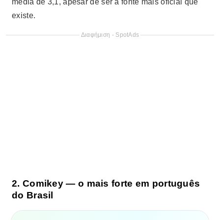
média de 3,1, apesar de ser a fonte mais oficial que
existe.
Διαφήμιση - SpotAds
2. Comikey — o mais forte em português
do Brasil