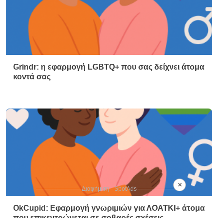
Grindr: η εφαρμογή LGBTQ+ που σας δείχνει άτομα
κοντά σας
×
Διαφήμιση - SpotAds
OkCupid: Εφαρμογή γνωριμιών για ΛΟΑΤΚΙ+ άτομα
που επικεντρώνεται σε σοβαρές σχέσεις.