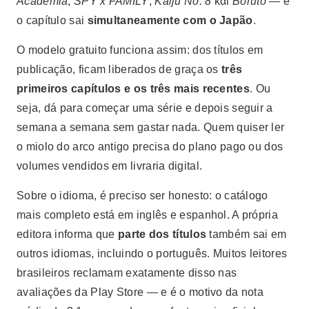
Academia
,
SPY x FAMILY
,
Kaiju No. 8
και
Boruto
— e
o capítulo sai
simultaneamente com o Japão
.
O modelo gratuito funciona assim: dos títulos em
publicação, ficam liberados de graça os
três
primeiros capítulos e os três mais recentes
. Ou
seja, dá para começar uma série e depois seguir a
semana a semana sem gastar nada. Quem quiser ler
o miolo do arco antigo precisa do plano pago ou dos
volumes vendidos em livraria digital.
Sobre o idioma, é preciso ser honesto: o catálogo
mais completo está em inglês e espanhol. A própria
editora informa que
parte dos títulos
também sai em
outros idiomas, incluindo o português. Muitos leitores
brasileiros reclamam exatamente disso nas
avaliações da Play Store — e é o motivo da nota